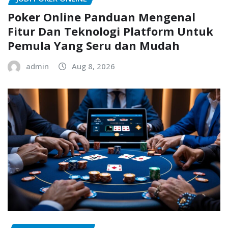
Poker Online Panduan Mengenal
Fitur Dan Teknologi Platform Untuk
Pemula Yang Seru dan Mudah
admin
Aug 8, 2026