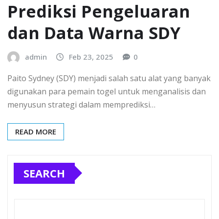
Prediksi Pengeluaran
dan Data Warna SDY
admin
Feb 23, 2025
0
Paito Sydney (SDY) menjadi salah satu alat yang banyak
digunakan para pemain togel untuk menganalisis dan
menyusun strategi dalam memprediksi…
READ MORE
SEARCH