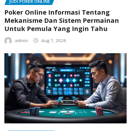
JUDI POKER ONLINE
Poker Online Informasi Tentang
Mekanisme Dan Sistem Permainan
Untuk Pemula Yang Ingin Tahu
admin
Aug 7, 2026