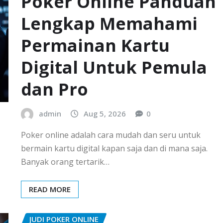
Poker Online Panduan
Lengkap Memahami
Permainan Kartu
Digital Untuk Pemula
dan Pro
admin
Aug 5, 2026
0
Poker online adalah cara mudah dan seru untuk
bermain kartu digital kapan saja dan di mana saja.
Banyak orang tertarik…
READ MORE
JUDI POKER ONLINE