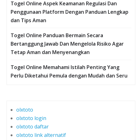
Togel Online Aspek Keamanan Regulasi Dan
Penggunaan Platform Dengan Panduan Lengkap
dan Tips Aman
Togel Online Panduan Bermain Secara
Bertanggung Jawab Dan Mengelola Risiko Agar
Tetap Aman dan Menyenangkan
Togel Online Memahami Istilah Penting Yang
Perlu Diketahui Pemula dengan Mudah dan Seru
olxtoto
olxtoto login
olxtoto daftar
olxtoto link alternatif