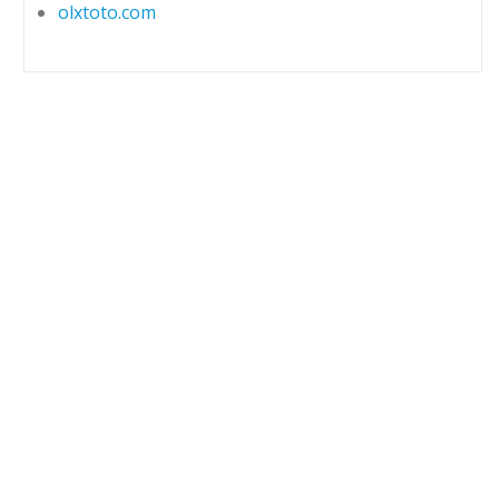
olxtoto.com