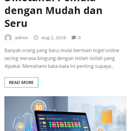
dengan Mudah dan
Seru
admin
Aug 2, 2026
0
Banyak orang yang baru mulai bermain togel online
sering merasa bingung dengan istilah-istilah yang
dipakai. Memahami kata-kata ini penting supaya…
READ MORE