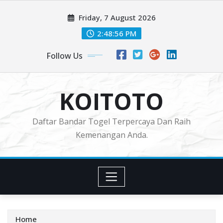
Skip
Friday, 7 August 2026
to
content
2:48:57 PM
Follow Us
KOITOTO
Daftar Bandar Togel Terpercaya Dan Raih
Kemenangan Anda.
Home