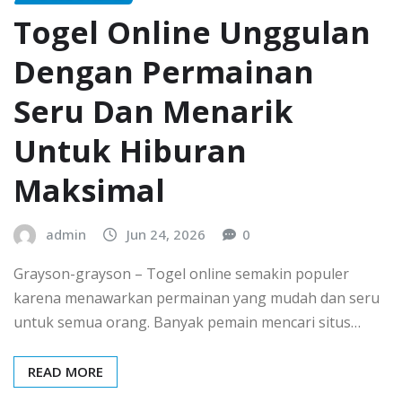
Togel Online Unggulan
Dengan Permainan
Seru Dan Menarik
Untuk Hiburan
Maksimal
admin
Jun 24, 2026
0
Grayson-grayson – Togel online semakin populer
karena menawarkan permainan yang mudah dan seru
untuk semua orang. Banyak pemain mencari situs…
READ MORE