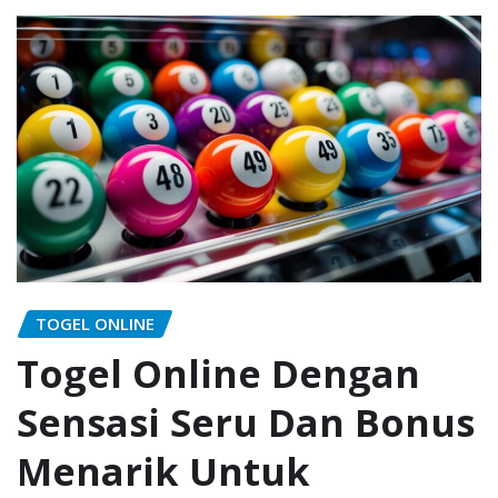
TOGEL ONLINE
Togel Online Dengan
Sensasi Seru Dan Bonus
Menarik Untuk