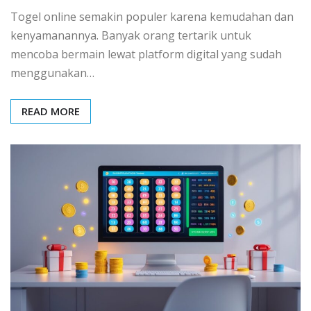
Togel online semakin populer karena kemudahan dan
kenyamanannya. Banyak orang tertarik untuk
mencoba bermain lewat platform digital yang sudah
menggunakan…
READ MORE