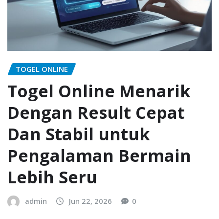
TOGEL ONLINE
Togel Online Menarik
Dengan Result Cepat
Dan Stabil untuk
Pengalaman Bermain
Lebih Seru
admin
Jun 22, 2026
0