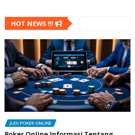
HOT NEWS !!!
JUDI POKER ONLINE
Poker Online Informasi Tentang