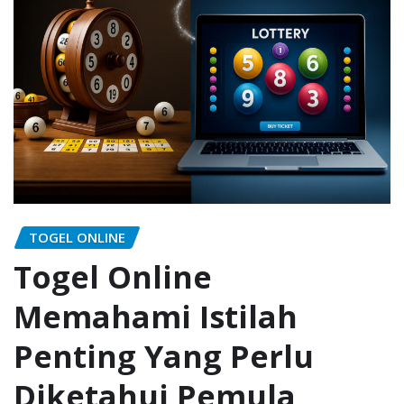
TOGEL ONLINE
Togel Online
Memahami Istilah
Penting Yang Perlu
Diketahui Pemula