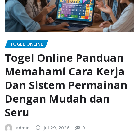
TOGEL ONLINE
Togel Online Panduan
Memahami Cara Kerja
Dan Sistem Permainan
Dengan Mudah dan
Seru
admin
Jul 29, 2026
0