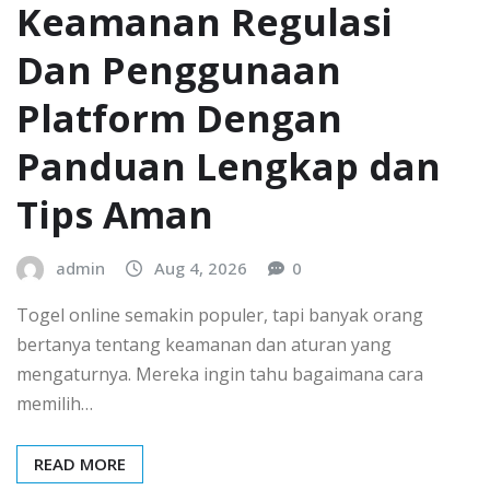
Keamanan Regulasi
Dan Penggunaan
Platform Dengan
Panduan Lengkap dan
Tips Aman
admin
Aug 4, 2026
0
Togel online semakin populer, tapi banyak orang
bertanya tentang keamanan dan aturan yang
mengaturnya. Mereka ingin tahu bagaimana cara
memilih…
READ MORE