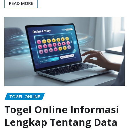
READ MORE
TOGEL ONLINE
Togel Online Informasi
Lengkap Tentang Data