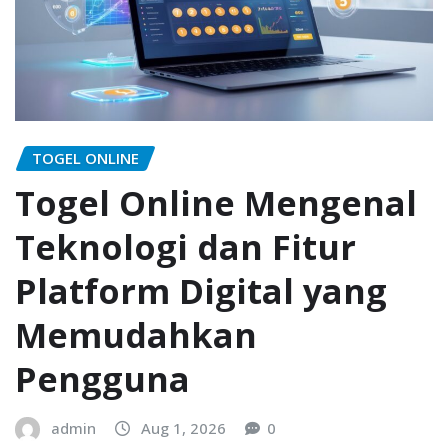
TOGEL ONLINE
Togel Online Mengenal
Teknologi dan Fitur
Platform Digital yang
Memudahkan
Pengguna
admin
Aug 1, 2026
0