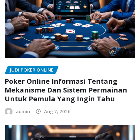
JUDI POKER ONLINE
Poker Online Informasi Tentang
Mekanisme Dan Sistem Permainan
Untuk Pemula Yang Ingin Tahu
admin
Aug 7, 2026