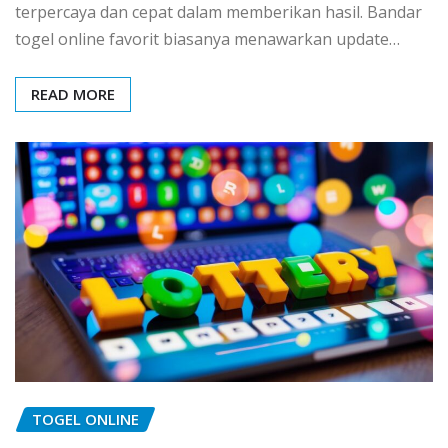
terpercaya dan cepat dalam memberikan hasil. Bandar
togel online favorit biasanya menawarkan update…
READ MORE
TOGEL ONLINE