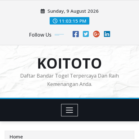
Skip
Sunday, 9 August 2026
to
content
11:03:17 PM
Follow Us
KOITOTO
Daftar Bandar Togel Terpercaya Dan Raih
Kemenangan Anda.
Home