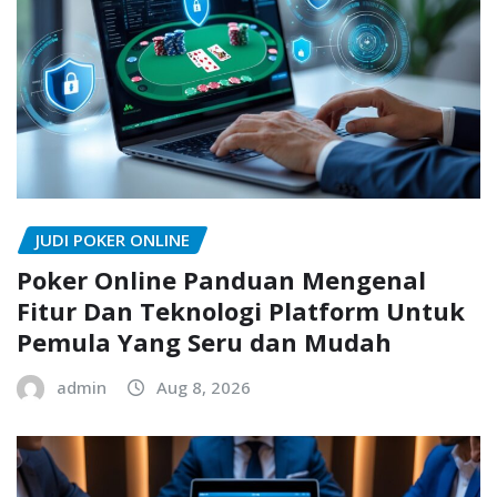
JUDI POKER ONLINE
Poker Online Panduan Mengenal
Fitur Dan Teknologi Platform Untuk
Pemula Yang Seru dan Mudah
admin
Aug 8, 2026