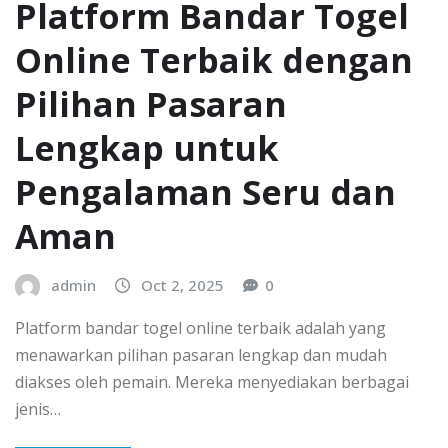
Platform Bandar Togel
Online Terbaik dengan
Pilihan Pasaran
Lengkap untuk
Pengalaman Seru dan
Aman
admin
Oct 2, 2025
0
Platform bandar togel online terbaik adalah yang
menawarkan pilihan pasaran lengkap dan mudah
diakses oleh pemain. Mereka menyediakan berbagai
jenis…