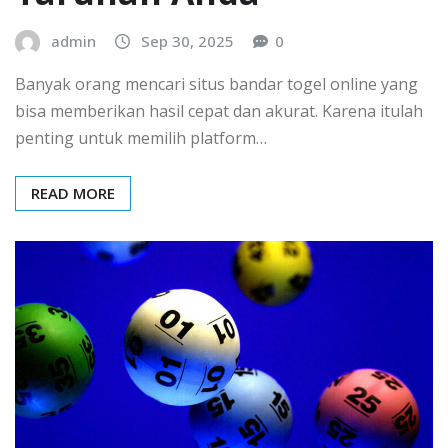
admin
Sep 30, 2025
0
Banyak orang mencari situs bandar togel online yang
bisa memberikan hasil cepat dan akurat. Karena itulah
penting untuk memilih platform…
READ MORE