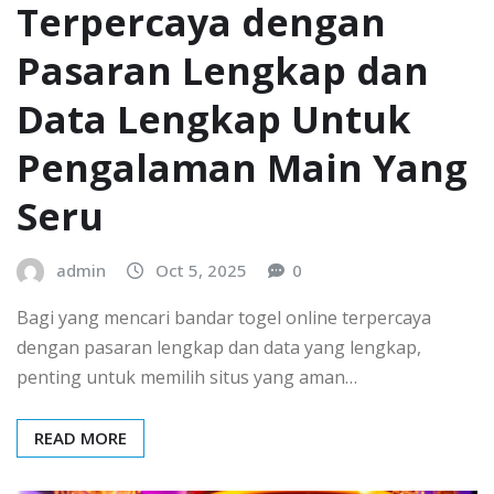
Terpercaya dengan
Pasaran Lengkap dan
Data Lengkap Untuk
Pengalaman Main Yang
Seru
admin
Oct 5, 2025
0
Bagi yang mencari bandar togel online terpercaya
dengan pasaran lengkap dan data yang lengkap,
penting untuk memilih situs yang aman…
READ MORE