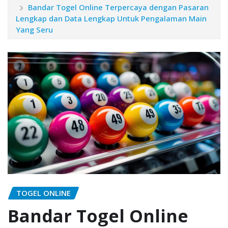
Bandar Togel Online Terpercaya dengan Pasaran
Lengkap dan Data Lengkap Untuk Pengalaman Main
Yang Seru
TOGEL ONLINE
Bandar Togel Online