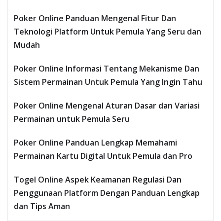
Poker Online Panduan Mengenal Fitur Dan
Teknologi Platform Untuk Pemula Yang Seru dan
Mudah
Poker Online Informasi Tentang Mekanisme Dan
Sistem Permainan Untuk Pemula Yang Ingin Tahu
Poker Online Mengenal Aturan Dasar dan Variasi
Permainan untuk Pemula Seru
Poker Online Panduan Lengkap Memahami
Permainan Kartu Digital Untuk Pemula dan Pro
Togel Online Aspek Keamanan Regulasi Dan
Penggunaan Platform Dengan Panduan Lengkap
dan Tips Aman