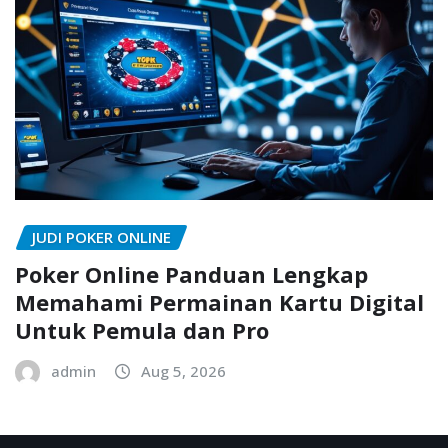
JUDI POKER ONLINE
Poker Online Panduan Lengkap
Memahami Permainan Kartu Digital
Untuk Pemula dan Pro
admin
Aug 5, 2026