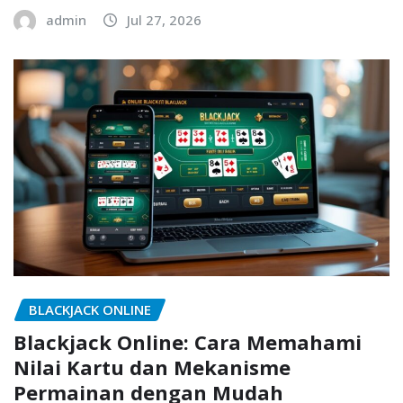
admin
Jul 27, 2026
BLACKJACK ONLINE
Blackjack Online: Cara Memahami
Nilai Kartu dan Mekanisme
Permainan dengan Mudah