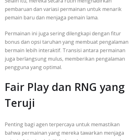
Selain itu, mereka secara rutin menghadirkan
pembaruan dan variasi permainan untuk menarik
pemain baru dan menjaga pemain lama.
Permainan ini juga sering dilengkapi dengan fitur
bonus dan opsi taruhan yang membuat pengalaman
bermain lebih interaktif. Transisi antara permainan
juga berlangsung mulus, memberikan pengalaman
pengguna yang optimal.
Fair Play dan RNG yang
Teruji
Penting bagi agen terpercaya untuk memastikan
bahwa permainan yang mereka tawarkan menjaga