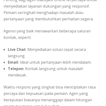
menyediakan layanan dukungan yang responsif.
Pemain seringkali menghadapi masalah atau
pertanyaan yang membutuhkan perhatian segera.
Agensi yang baik menawarkan beberapa saluran
kontak, seperti:
Live Chat
: Menyediakan solusi cepat secara
langsung.
Email
: Ideal untuk pertanyaan lebih mendalam.
Telepon
: Kontak langsung untuk masalah
mendesak.
Waktu respons yang singkat bisa menciptakan rasa
percaya dan kepuasan pada pemain. Agen yang
bereputasi biasanya menanggapi dalam hitungan