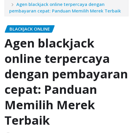
Agen blackjack online terpercaya dengan
pembayaran cepat: Panduan Memilih Merek Terbaik
BLACKJACK ONLINE
Agen blackjack
online terpercaya
dengan pembayaran
cepat: Panduan
Memilih Merek
Terbaik