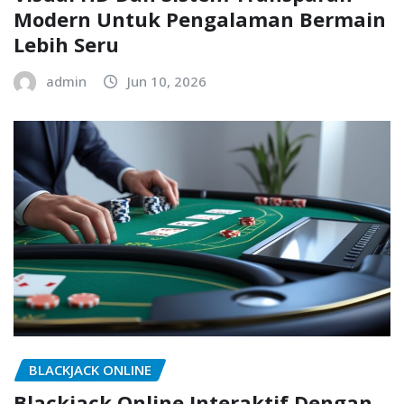
Modern Untuk Pengalaman Bermain
Lebih Seru
admin
Jun 10, 2026
BLACKJACK ONLINE
Blackjack Online Interaktif Dengan