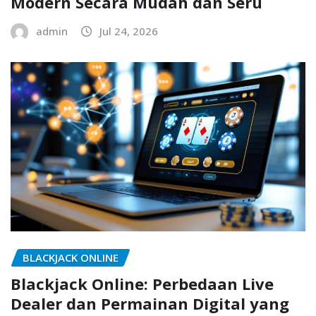
Modern Secara Mudah dan Seru
admin
Jul 24, 2026
BLACKJACK ONLINE
Blackjack Online: Perbedaan Live
Dealer dan Permainan Digital yang