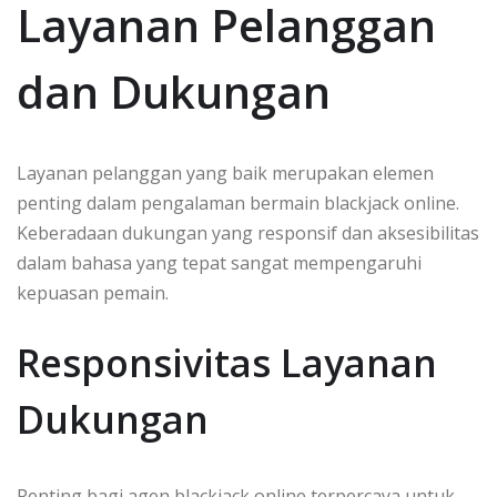
Layanan Pelanggan
dan Dukungan
Layanan pelanggan yang baik merupakan elemen
penting dalam pengalaman bermain blackjack online.
Keberadaan dukungan yang responsif dan aksesibilitas
dalam bahasa yang tepat sangat mempengaruhi
kepuasan pemain.
Responsivitas Layanan
Dukungan
Penting bagi agen blackjack online terpercaya untuk