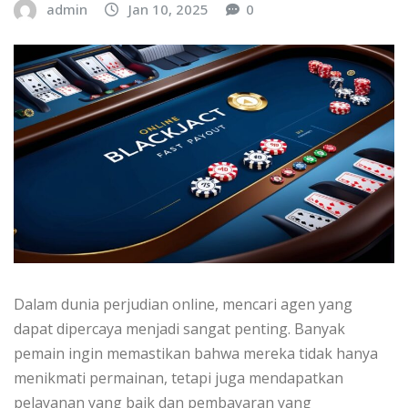
admin
Jan 10, 2025
0
Dalam dunia perjudian online, mencari agen yang
dapat dipercaya menjadi sangat penting. Banyak
pemain ingin memastikan bahwa mereka tidak hanya
menikmati permainan, tetapi juga mendapatkan
pelayanan yang baik dan pembayaran yang