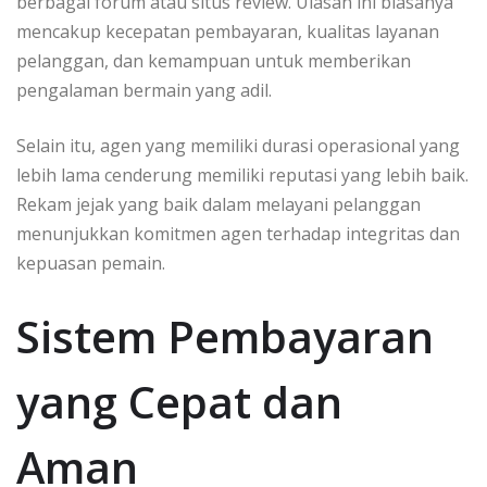
berbagai forum atau situs review. Ulasan ini biasanya
mencakup kecepatan pembayaran, kualitas layanan
pelanggan, dan kemampuan untuk memberikan
pengalaman bermain yang adil.
Selain itu, agen yang memiliki durasi operasional yang
lebih lama cenderung memiliki reputasi yang lebih baik.
Rekam jejak yang baik dalam melayani pelanggan
menunjukkan komitmen agen terhadap integritas dan
kepuasan pemain.
Sistem Pembayaran
yang Cepat dan
Aman