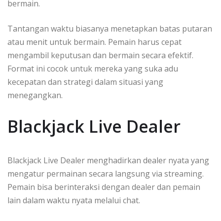
bermain.
Tantangan waktu biasanya menetapkan batas putaran
atau menit untuk bermain. Pemain harus cepat
mengambil keputusan dan bermain secara efektif.
Format ini cocok untuk mereka yang suka adu
kecepatan dan strategi dalam situasi yang
menegangkan.
Blackjack Live Dealer
Blackjack Live Dealer menghadirkan dealer nyata yang
mengatur permainan secara langsung via streaming.
Pemain bisa berinteraksi dengan dealer dan pemain
lain dalam waktu nyata melalui chat.