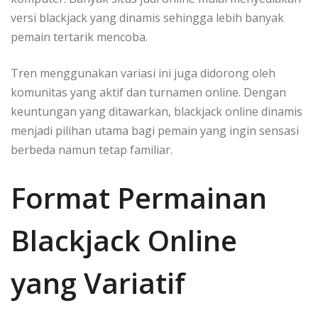
versi blackjack yang dinamis sehingga lebih banyak
pemain tertarik mencoba.
Tren menggunakan variasi ini juga didorong oleh
komunitas yang aktif dan turnamen online. Dengan
keuntungan yang ditawarkan, blackjack online dinamis
menjadi pilihan utama bagi pemain yang ingin sensasi
berbeda namun tetap familiar.
Format Permainan
Blackjack Online
yang Variatif