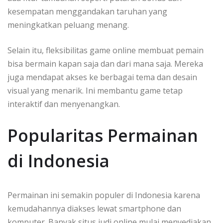
kesempatan menggandakan taruhan yang
meningkatkan peluang menang.
Selain itu, fleksibilitas game online membuat pemain
bisa bermain kapan saja dan dari mana saja. Mereka
juga mendapat akses ke berbagai tema dan desain
visual yang menarik. Ini membantu game tetap
interaktif dan menyenangkan.
Popularitas Permainan
di Indonesia
Permainan ini semakin populer di Indonesia karena
kemudahannya diakses lewat smartphone dan
komputer. Banyak situs judi online mulai menyediakan