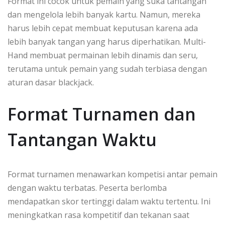
Format ini cocok untuk pemain yang suka tantangan
dan mengelola lebih banyak kartu. Namun, mereka
harus lebih cepat membuat keputusan karena ada
lebih banyak tangan yang harus diperhatikan. Multi-
Hand membuat permainan lebih dinamis dan seru,
terutama untuk pemain yang sudah terbiasa dengan
aturan dasar blackjack.
Format Turnamen dan
Tantangan Waktu
Format turnamen menawarkan kompetisi antar pemain
dengan waktu terbatas. Peserta berlomba
mendapatkan skor tertinggi dalam waktu tertentu. Ini
meningkatkan rasa kompetitif dan tekanan saat