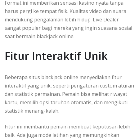
Format ini memberikan sensasi kasino nyata tanpa
harus pergi ke tempat fisik. Kualitas video dan suara
mendukung pengalaman lebih hidup. Live Dealer
sangat populer bagi mereka yang ingin suasana sosial
saat bermain blackjack online.
Fitur Interaktif Unik
Beberapa situs blackjack online menyediakan fitur
interaktif yang unik, seperti pengaturan custom aturan
dan statistik permainan. Pemain bisa melihat riwayat
kartu, memilih opsi taruhan otomatis, dan mengikuti
statistik menang-kalah.
Fitur ini membantu pemain membuat keputusan lebih
baik. Ada juga mode latihan yang memungkinkan