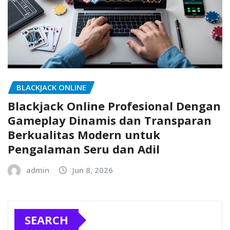
BLACKJACK ONLINE
Blackjack Online Profesional Dengan
Gameplay Dinamis dan Transparan
Berkualitas Modern untuk
Pengalaman Seru dan Adil
admin
Jun 8, 2026
SEARCH