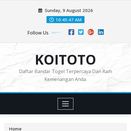
Skip
Sunday, 9 August 2026
to
content
10:45:49 AM
Follow Us
KOITOTO
Daftar Bandar Togel Terpercaya Dan Raih
Kemenangan Anda.
Home