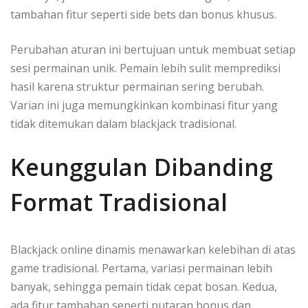
tambahan fitur seperti side bets dan bonus khusus.
Perubahan aturan ini bertujuan untuk membuat setiap
sesi permainan unik. Pemain lebih sulit memprediksi
hasil karena struktur permainan sering berubah.
Varian ini juga memungkinkan kombinasi fitur yang
tidak ditemukan dalam blackjack tradisional.
Keunggulan Dibanding
Format Tradisional
Blackjack online dinamis menawarkan kelebihan di atas
game tradisional. Pertama, variasi permainan lebih
banyak, sehingga pemain tidak cepat bosan. Kedua,
ada fitur tambahan seperti putaran bonus dan