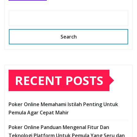
Search
RECENT POSTS
Poker Online Memahami Istilah Penting Untuk
Pemula Agar Cepat Mahir
Poker Online Panduan Mengenal Fitur Dan
Teknologi Platform Untuk Pemula Yang Seru dan