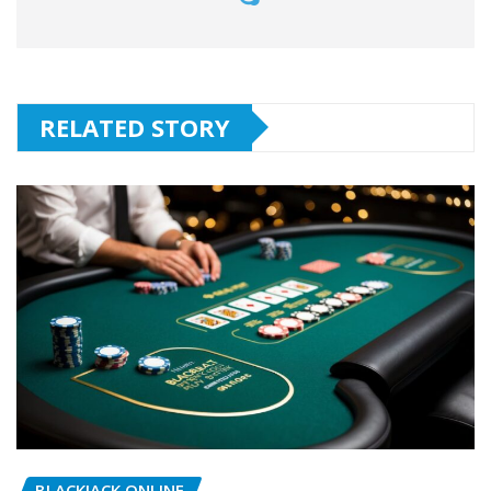
RELATED STORY
BLACKJACK ONLINE