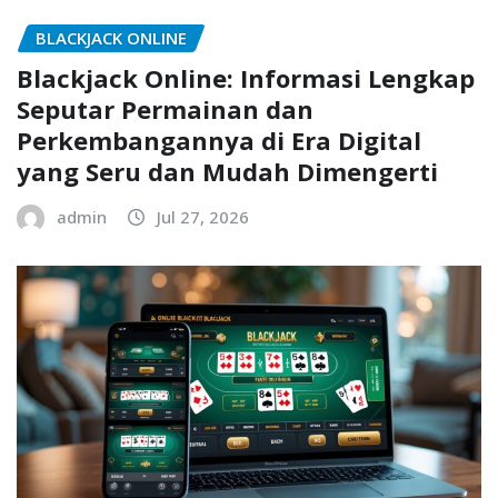
BLACKJACK ONLINE
Blackjack Online: Informasi Lengkap
Seputar Permainan dan
Perkembangannya di Era Digital
yang Seru dan Mudah Dimengerti
admin
Jul 27, 2026