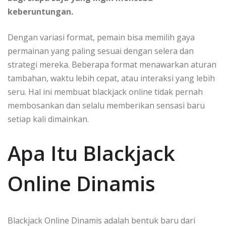
keberuntungan.
Dengan variasi format, pemain bisa memilih gaya
permainan yang paling sesuai dengan selera dan
strategi mereka. Beberapa format menawarkan aturan
tambahan, waktu lebih cepat, atau interaksi yang lebih
seru. Hal ini membuat blackjack online tidak pernah
membosankan dan selalu memberikan sensasi baru
setiap kali dimainkan.
Apa Itu Blackjack
Online Dinamis
Blackjack Online Dinamis adalah bentuk baru dari