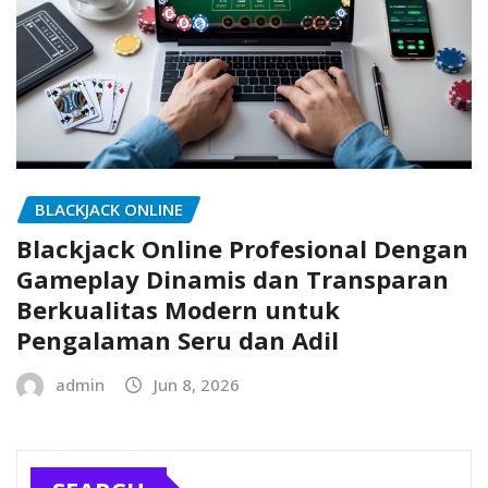
BLACKJACK ONLINE
Blackjack Online Profesional Dengan
Gameplay Dinamis dan Transparan
Berkualitas Modern untuk
Pengalaman Seru dan Adil
admin
Jun 8, 2026