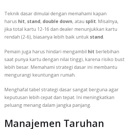
Teknik dasar dimulai dengan memahami kapan
harus
hit
,
stand
,
double down
, atau
split
. Misalnya,
jika total kartu 12-16 dan dealer menunjukkan kartu
rendah (2-6), biasanya lebih baik untuk
stand
.
Pemain juga harus hindari mengambil
hit
berlebihan
saat punya kartu dengan nilai tinggi, karena risiko bust
lebih besar. Memahami strategi dasar ini membantu
mengurangi keuntungan rumah.
Menghafal tabel strategi dasar sangat berguna agar
keputusan lebih cepat dan tepat. Ini meningkatkan
peluang menang dalam jangka panjang.
Manajemen Taruhan