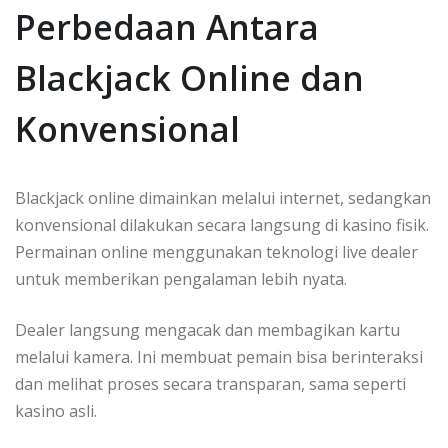
Perbedaan Antara
Blackjack Online dan
Konvensional
Blackjack online dimainkan melalui internet, sedangkan
konvensional dilakukan secara langsung di kasino fisik.
Permainan online menggunakan teknologi live dealer
untuk memberikan pengalaman lebih nyata.
Dealer langsung mengacak dan membagikan kartu
melalui kamera. Ini membuat pemain bisa berinteraksi
dan melihat proses secara transparan, sama seperti
kasino asli.