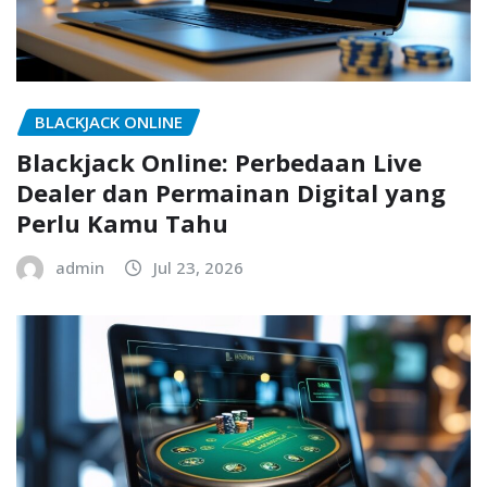
BLACKJACK ONLINE
Blackjack Online: Perbedaan Live
Dealer dan Permainan Digital yang
Perlu Kamu Tahu
admin
Jul 23, 2026