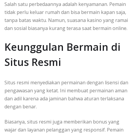
Salah satu perbedaannya adalah kenyamanan. Pemain
tidak perlu keluar rumah dan bisa bermain kapan saja,
tanpa batas waktu. Namun, suasana kasino yang ramai
dan sosial biasanya kurang terasa saat bermain online.
Keunggulan Bermain di
Situs Resmi
Situs resmi menyediakan permainan dengan lisensi dan
pengawasan yang ketat. Ini membuat permainan aman
dan adil karena ada jaminan bahwa aturan terlaksana
dengan benar.
Biasanya, situs resmi juga memberikan bonus yang
wajar dan layanan pelanggan yang responsif. Pemain