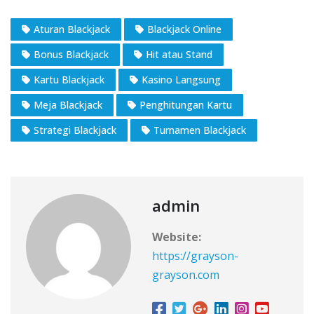
Aturan Blackjack
Blackjack Online
Bonus Blackjack
Hit atau Stand
Kartu Blackjack
Kasino Langsung
Meja Blackjack
Penghitungan Kartu
Strategi Blackjack
Turnamen Blackjack
admin
Website:
https://grayson-
grayson.com