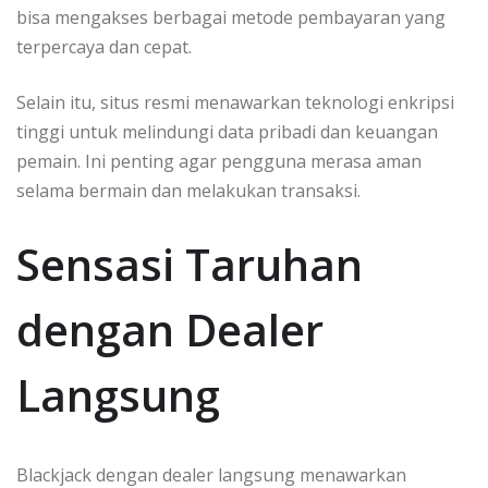
bisa mengakses berbagai metode pembayaran yang
terpercaya dan cepat.
Selain itu, situs resmi menawarkan teknologi enkripsi
tinggi untuk melindungi data pribadi dan keuangan
pemain. Ini penting agar pengguna merasa aman
selama bermain dan melakukan transaksi.
Sensasi Taruhan
dengan Dealer
Langsung
Blackjack dengan dealer langsung menawarkan