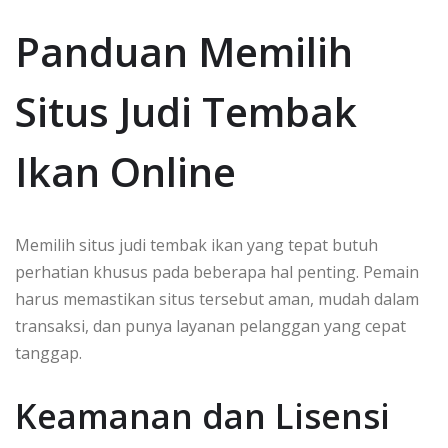
Panduan Memilih
Situs Judi Tembak
Ikan Online
Memilih situs judi tembak ikan yang tepat butuh
perhatian khusus pada beberapa hal penting. Pemain
harus memastikan situs tersebut aman, mudah dalam
transaksi, dan punya layanan pelanggan yang cepat
tanggap.
Keamanan dan Lisensi