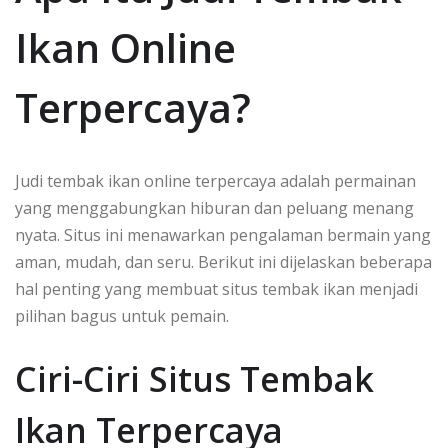
Ikan Online
Terpercaya?
Judi tembak ikan online terpercaya adalah permainan
yang menggabungkan hiburan dan peluang menang
nyata. Situs ini menawarkan pengalaman bermain yang
aman, mudah, dan seru. Berikut ini dijelaskan beberapa
hal penting yang membuat situs tembak ikan menjadi
pilihan bagus untuk pemain.
Ciri-Ciri Situs Tembak
Ikan Terpercaya