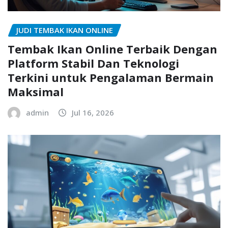
JUDI TEMBAK IKAN ONLINE
Tembak Ikan Online Terbaik Dengan
Platform Stabil Dan Teknologi
Terkini untuk Pengalaman Bermain
Maksimal
admin
Jul 16, 2026