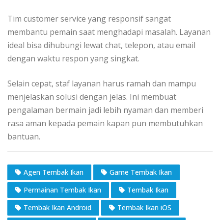
Tim customer service yang responsif sangat
membantu pemain saat menghadapi masalah. Layanan
ideal bisa dihubungi lewat chat, telepon, atau email
dengan waktu respon yang singkat.
Selain cepat, staf layanan harus ramah dan mampu
menjelaskan solusi dengan jelas. Ini membuat
pengalaman bermain jadi lebih nyaman dan memberi
rasa aman kepada pemain kapan pun membutuhkan
bantuan.
Agen Tembak Ikan
Game Tembak Ikan
Permainan Tembak Ikan
Tembak Ikan
Tembak Ikan Android
Tembak Ikan iOS