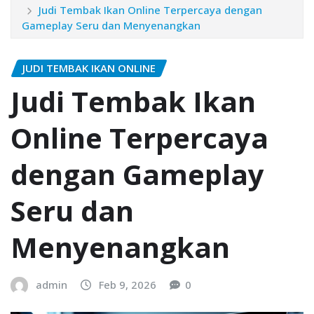
Judi Tembak Ikan Online Terpercaya dengan
Gameplay Seru dan Menyenangkan
JUDI TEMBAK IKAN ONLINE
Judi Tembak Ikan
Online Terpercaya
dengan Gameplay
Seru dan
Menyenangkan
admin
Feb 9, 2026
0