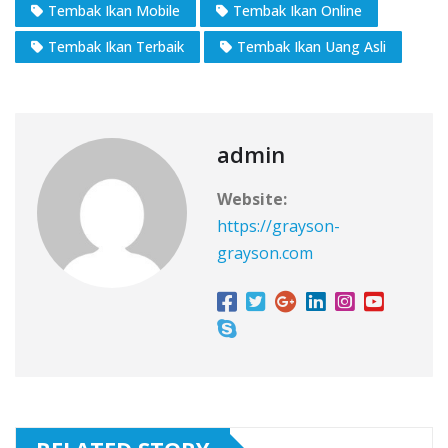
Tembak Ikan Mobile
Tembak Ikan Online
Tembak Ikan Terbaik
Tembak Ikan Uang Asli
admin
Website:
https://grayson-
grayson.com