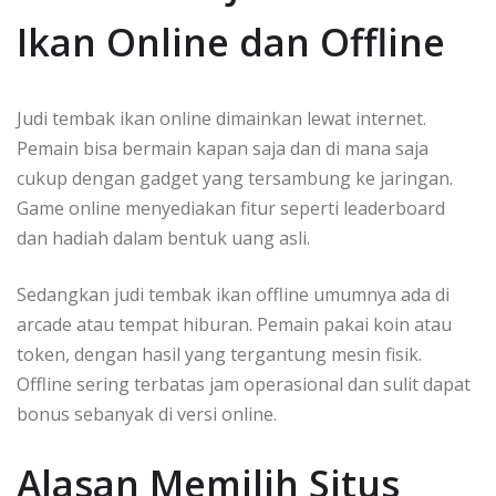
Ikan Online dan Offline
Judi tembak ikan online dimainkan lewat internet.
Pemain bisa bermain kapan saja dan di mana saja
cukup dengan gadget yang tersambung ke jaringan.
Game online menyediakan fitur seperti leaderboard
dan hadiah dalam bentuk uang asli.
Sedangkan judi tembak ikan offline umumnya ada di
arcade atau tempat hiburan. Pemain pakai koin atau
token, dengan hasil yang tergantung mesin fisik.
Offline sering terbatas jam operasional dan sulit dapat
bonus sebanyak di versi online.
Alasan Memilih Situs