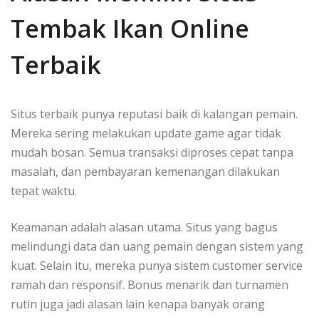
Tembak Ikan Online
Terbaik
Situs terbaik punya reputasi baik di kalangan pemain.
Mereka sering melakukan update game agar tidak
mudah bosan. Semua transaksi diproses cepat tanpa
masalah, dan pembayaran kemenangan dilakukan
tepat waktu.
Keamanan adalah alasan utama. Situs yang bagus
melindungi data dan uang pemain dengan sistem yang
kuat. Selain itu, mereka punya sistem customer service
ramah dan responsif. Bonus menarik dan turnamen
rutin juga jadi alasan lain kenapa banyak orang