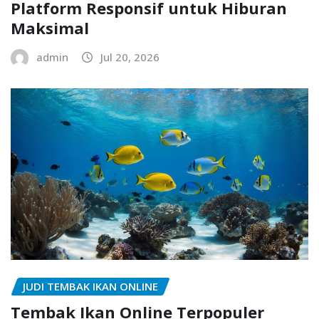
Platform Responsif untuk Hiburan
Maksimal
admin
Jul 20, 2026
JUDI TEMBAK IKAN ONLINE
Tembak Ikan Online Terpopuler