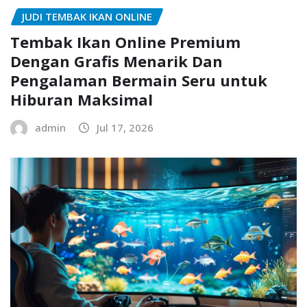
JUDI TEMBAK IKAN ONLINE
Tembak Ikan Online Premium
Dengan Grafis Menarik Dan
Pengalaman Bermain Seru untuk
Hiburan Maksimal
admin
Jul 17, 2026