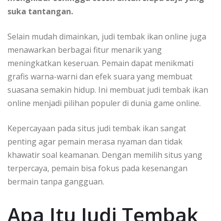
suka tantangan.
Selain mudah dimainkan, judi tembak ikan online juga
menawarkan berbagai fitur menarik yang
meningkatkan keseruan. Pemain dapat menikmati
grafis warna-warni dan efek suara yang membuat
suasana semakin hidup. Ini membuat judi tembak ikan
online menjadi pilihan populer di dunia game online.
Kepercayaan pada situs judi tembak ikan sangat
penting agar pemain merasa nyaman dan tidak
khawatir soal keamanan. Dengan memilih situs yang
terpercaya, pemain bisa fokus pada kesenangan
bermain tanpa gangguan.
Apa Itu Judi Tembak