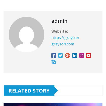
admin
Website:
https://grayson-
grayson.com
RELATED STORY