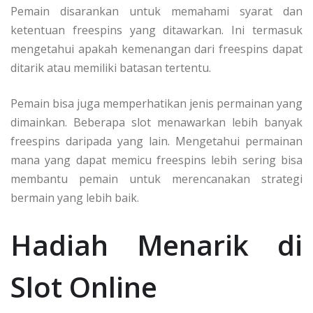
Pemain disarankan untuk memahami syarat dan
ketentuan freespins yang ditawarkan. Ini termasuk
mengetahui apakah kemenangan dari freespins dapat
ditarik atau memiliki batasan tertentu.
Pemain bisa juga memperhatikan jenis permainan yang
dimainkan. Beberapa slot menawarkan lebih banyak
freespins daripada yang lain. Mengetahui permainan
mana yang dapat memicu freespins lebih sering bisa
membantu pemain untuk merencanakan strategi
bermain yang lebih baik.
Hadiah Menarik di
Slot Online