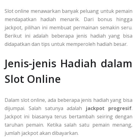
Slot online menawarkan banyak peluang untuk pemain
mendapatkan hadiah menarik. Dari bonus hingga
jackpot, pilihan ini membuat permainan semakin seru.
Berikut ini adalah beberapa jenis hadiah yang bisa
didapatkan dan tips untuk memperoleh hadiah besar.
Jenis-jenis Hadiah dalam
Slot Online
Dalam slot online, ada beberapa jenis hadiah yang bisa
dijumpai. Salah satunya adalah
jackpot progresif
.
Jackpot ini biasanya terus bertambah seiring dengan
taruhan pemain. Ketika salah satu pemain menang,
jumlah jackpot akan dibayarkan.