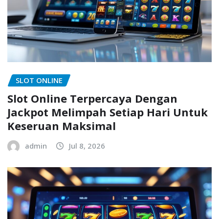
SLOT ONLINE
Slot Online Terpercaya Dengan
Jackpot Melimpah Setiap Hari Untuk
Keseruan Maksimal
admin
Jul 8, 2026