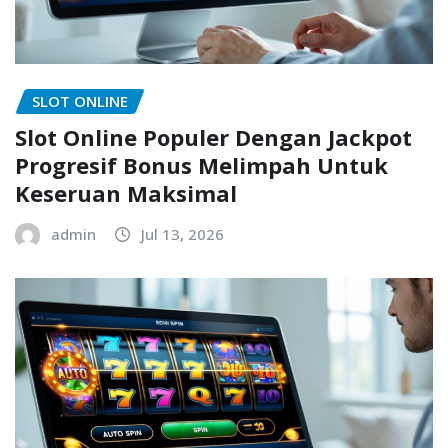
SLOT ONLINE
Slot Online Populer Dengan Jackpot
Progresif Bonus Melimpah Untuk
Keseruan Maksimal
admin
Jul 13, 2026