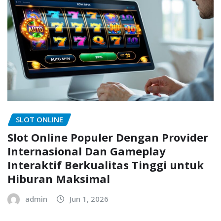
SLOT ONLINE
Slot Online Populer Dengan Provider
Internasional Dan Gameplay
Interaktif Berkualitas Tinggi untuk
Hiburan Maksimal
admin
Jun 1, 2026