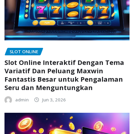
SLOT ONLINE
Slot Online Interaktif Dengan Tema
Variatif Dan Peluang Maxwin
Fantastis Besar untuk Pengalaman
Seru dan Menguntungkan
admin
Jun 3, 2026