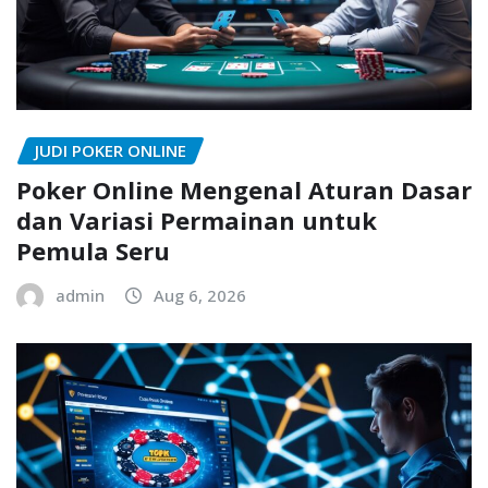
JUDI POKER ONLINE
Poker Online Mengenal Aturan Dasar
dan Variasi Permainan untuk
Pemula Seru
admin
Aug 6, 2026