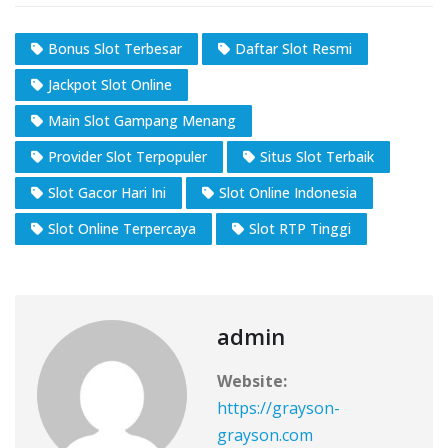
Bonus Slot Terbesar
Daftar Slot Resmi
Jackpot Slot Online
Main Slot Gampang Menang
Provider Slot Terpopuler
Situs Slot Terbaik
Slot Gacor Hari Ini
Slot Online Indonesia
Slot Online Terpercaya
Slot RTP Tinggi
admin
Website:
https://grayson-
grayson.com