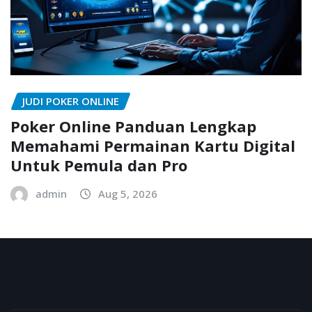
JUDI POKER ONLINE
Poker Online Panduan Lengkap
Memahami Permainan Kartu Digital
Untuk Pemula dan Pro
admin
Aug 5, 2026