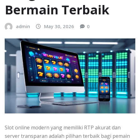
Bermain Terbaik
admin
May 30, 2026
0
Slot online modern yang memiliki RTP akurat dan
server transparan adalah pilihan terbaik bagi pemain