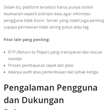
Selain itu, platform tersebut harus punya sistem
keamanan seperti enkripsi data agar informasi
pengguna tidak bocor. Server yang stabil juga penting
supaya permainan tidak sering putus atau lag.
Fitur lain yang penting:
RTP (Return to Player) yang transparan dan sesuai
standar
Proses pembayaran cepat dan jelas
Adanya audit atau pemeriksaan dari pihak ketiga
Pengalaman Pengguna
dan Dukungan