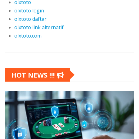
olxtoto
olxtoto login
olxtoto daftar
olxtoto link alternatif
olxtoto.com
HOT NEWS !!!