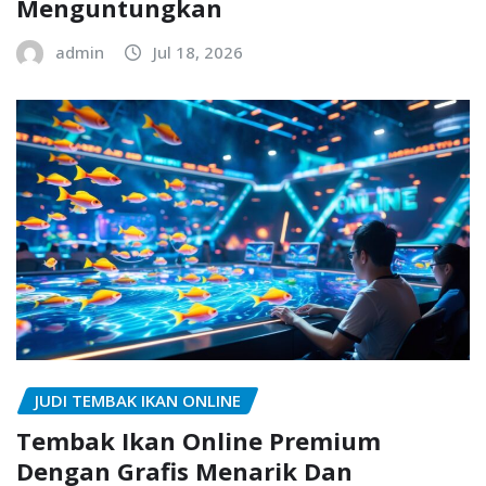
Menguntungkan
admin
Jul 18, 2026
JUDI TEMBAK IKAN ONLINE
Tembak Ikan Online Premium
Dengan Grafis Menarik Dan