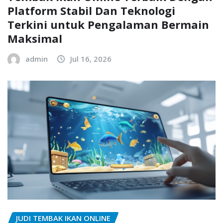
Platform Stabil Dan Teknologi
Terkini untuk Pengalaman Bermain
Maksimal
admin
Jul 16, 2026
JUDI TEMBAK IKAN ONLINE