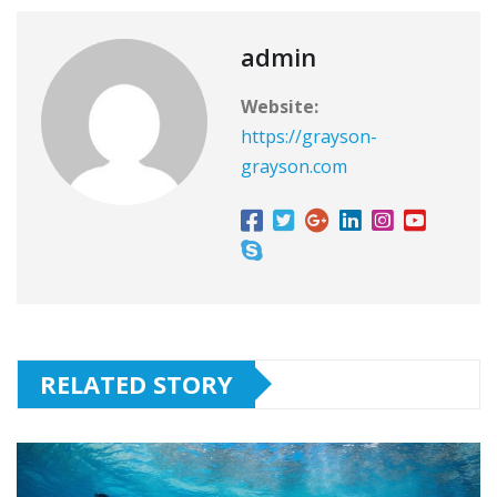
admin
Website:
https://grayson-
grayson.com
RELATED STORY