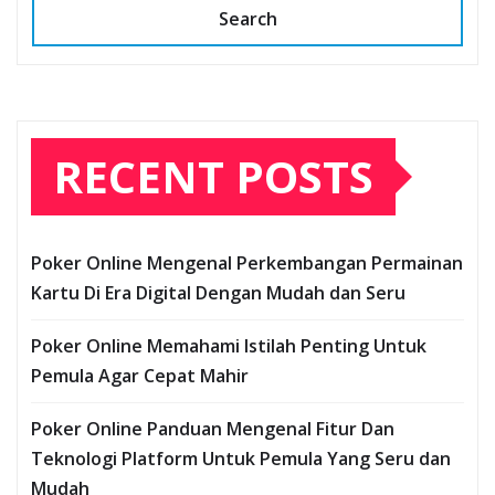
Search
RECENT POSTS
Poker Online Mengenal Perkembangan Permainan
Kartu Di Era Digital Dengan Mudah dan Seru
Poker Online Memahami Istilah Penting Untuk
Pemula Agar Cepat Mahir
Poker Online Panduan Mengenal Fitur Dan
Teknologi Platform Untuk Pemula Yang Seru dan
Mudah