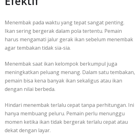
Efektif
Menembak pada waktu yang tepat sangat penting.
Ikan sering bergerak dalam pola tertentu. Pemain
harus mengamati jalur gerak ikan sebelum menembak
agar tembakan tidak sia-sia.
Menembak saat ikan kelompok berkumpul juga
meningkatkan peluang menang. Dalam satu tembakan,
pemain bisa kena banyak ikan sekaligus atau ikan
dengan nilai berbeda.
Hindari menembak terlalu cepat tanpa perhitungan. Ini
hanya membuang peluru. Pemain perlu menunggu
momen ketika ikan tidak bergerak terlalu cepat atau
dekat dengan layar.