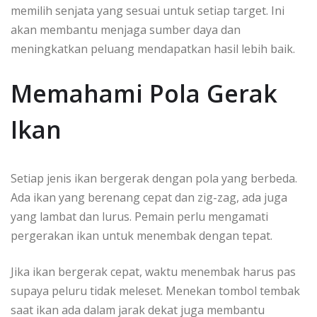
memilih senjata yang sesuai untuk setiap target. Ini
akan membantu menjaga sumber daya dan
meningkatkan peluang mendapatkan hasil lebih baik.
Memahami Pola Gerak
Ikan
Setiap jenis ikan bergerak dengan pola yang berbeda.
Ada ikan yang berenang cepat dan zig-zag, ada juga
yang lambat dan lurus. Pemain perlu mengamati
pergerakan ikan untuk menembak dengan tepat.
Jika ikan bergerak cepat, waktu menembak harus pas
supaya peluru tidak meleset. Menekan tombol tembak
saat ikan ada dalam jarak dekat juga membantu