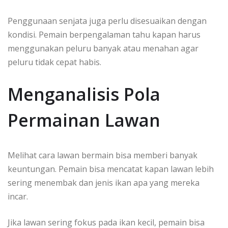
Penggunaan senjata juga perlu disesuaikan dengan
kondisi. Pemain berpengalaman tahu kapan harus
menggunakan peluru banyak atau menahan agar
peluru tidak cepat habis.
Menganalisis Pola
Permainan Lawan
Melihat cara lawan bermain bisa memberi banyak
keuntungan. Pemain bisa mencatat kapan lawan lebih
sering menembak dan jenis ikan apa yang mereka
incar.
Jika lawan sering fokus pada ikan kecil, pemain bisa