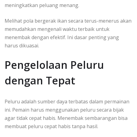
meningkatkan peluang menang.
Melihat pola bergerak ikan secara terus-menerus akan
memudahkan mengenali waktu terbaik untuk
menembak dengan efektif. Ini dasar penting yang
harus dikuasai.
Pengelolaan Peluru
dengan Tepat
Peluru adalah sumber daya terbatas dalam permainan
ini. Pemain harus menggunakan peluru secara bijak
agar tidak cepat habis. Menembak sembarangan bisa
membuat peluru cepat habis tanpa hasil.