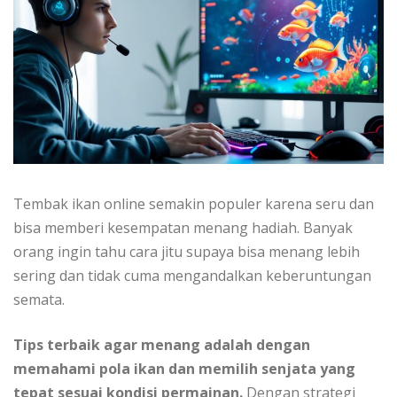
Tembak ikan online semakin populer karena seru dan
bisa memberi kesempatan menang hadiah. Banyak
orang ingin tahu cara jitu supaya bisa menang lebih
sering dan tidak cuma mengandalkan keberuntungan
semata.
Tips terbaik agar menang adalah dengan
memahami pola ikan dan memilih senjata yang
tepat sesuai kondisi permainan.
Dengan strategi