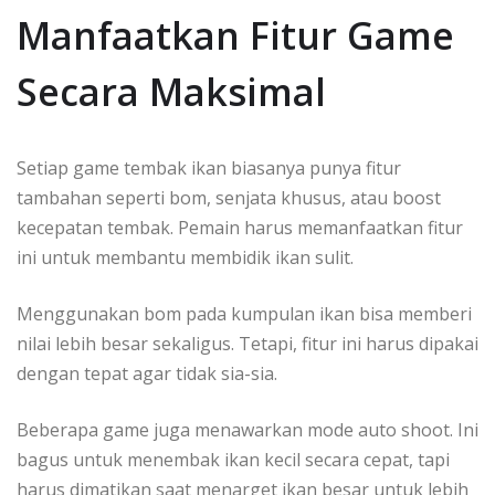
Manfaatkan Fitur Game
Secara Maksimal
Setiap game tembak ikan biasanya punya fitur
tambahan seperti bom, senjata khusus, atau boost
kecepatan tembak. Pemain harus memanfaatkan fitur
ini untuk membantu membidik ikan sulit.
Menggunakan bom pada kumpulan ikan bisa memberi
nilai lebih besar sekaligus. Tetapi, fitur ini harus dipakai
dengan tepat agar tidak sia-sia.
Beberapa game juga menawarkan mode auto shoot. Ini
bagus untuk menembak ikan kecil secara cepat, tapi
harus dimatikan saat menarget ikan besar untuk lebih