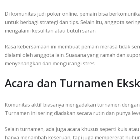
Di komunitas judi poker online, pemain bisa berkomunik
untuk berbagi strategi dan tips. Selain itu, anggota se
mengalami kesulitan atau butuh saran.
Rasa kebersamaan ini membuat pemain merasa tidak sendi
dialami oleh anggota lain. Suasana yang ramah dan supo
menyenangkan dan mengurangi stres.
Acara dan Turnamen Eksk
Komunitas aktif biasanya mengadakan turnamen dengan h
Turnamen ini sering diadakan secara rutin dan punya lev
Selain turnamen, ada juga acara khusus seperti kuis at
hanya menambah keseruan, tapi juga mempererat hubung