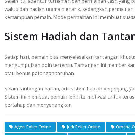
Selain itu, ada fitur turnamen dan permainan cash yang b
waktu dan hadiah utama menarik, sedangkan permainan
kemampuan pemain. Mode permainan ini membuat suasan
Sistem Hadiah dan Tanta
Setiap hari, pemain bisa menyelesaikan tantangan khus
mengumpulkan poin tertentu. Tantangan ini memberikan h
atau bonus potongan taruhan.
Selain tantangan harian, ada sistem hadiah berjenjang y
Sistem ini membuat pemain lebih termotivasi untuk te
bertahap dan menyenangkan.
Agen Poker Online
Judi Poker Online
Omaha On