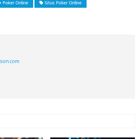
Poker Online
Situs Poker Online
yson.com