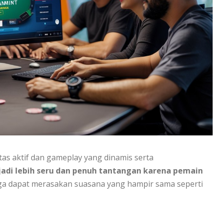
tas aktif dan gameplay yang dinamis serta
di lebih seru dan penuh tantangan karena pemain
a dapat merasakan suasana yang hampir sama seperti