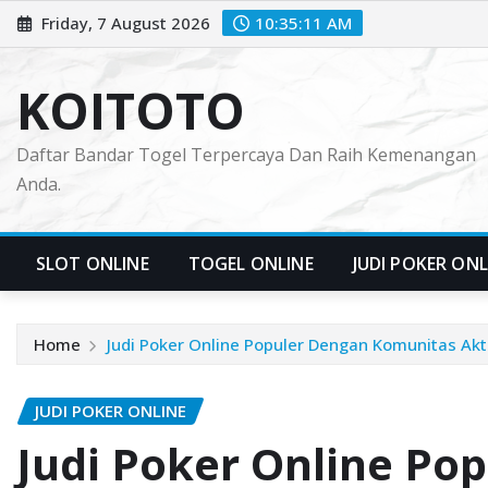
Skip
Friday, 7 August 2026
10:35:13 AM
to
content
KOITOTO
Daftar Bandar Togel Terpercaya Dan Raih Kemenangan
Anda.
SLOT ONLINE
TOGEL ONLINE
JUDI POKER ONL
Home
Judi Poker Online Populer Dengan Komunitas Ak
JUDI POKER ONLINE
Judi Poker Online Po