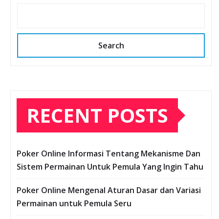
Search
RECENT POSTS
Poker Online Informasi Tentang Mekanisme Dan
Sistem Permainan Untuk Pemula Yang Ingin Tahu
Poker Online Mengenal Aturan Dasar dan Variasi
Permainan untuk Pemula Seru