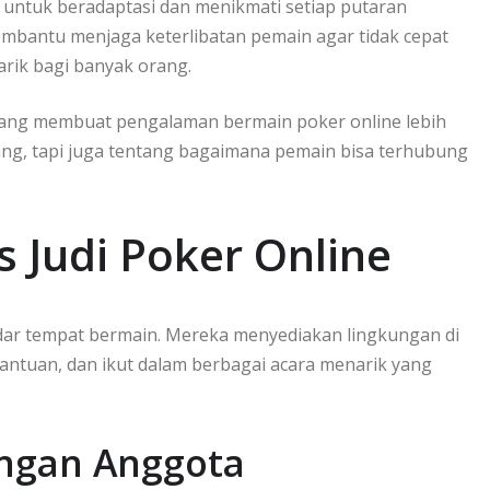
 untuk beradaptasi dan menikmati setiap putaran
membantu menjaga keterlibatan pemain agar tidak cepat
narik bagi banyak orang.
ang membuat pengalaman bermain poker online lebih
ng, tapi juga tentang bagaimana pemain bisa terhubung
 Judi Poker Online
adar tempat bermain. Mereka menyediakan lingkungan di
ntuan, dan ikut dalam berbagai acara menarik yang
ungan Anggota