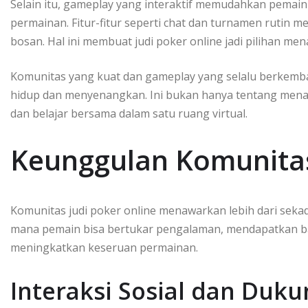
Selain itu, gameplay yang interaktif memudahkan pemain
permainan. Fitur-fitur seperti chat dan turnamen rutin 
bosan. Hal ini membuat judi poker online jadi pilihan me
Komunitas yang kuat dan gameplay yang selalu berkemb
hidup dan menyenangkan. Ini bukan hanya tentang mena
dan belajar bersama dalam satu ruang virtual.
Keunggulan Komunitas
Komunitas judi poker online menawarkan lebih dari sek
mana pemain bisa bertukar pengalaman, mendapatkan ba
meningkatkan keseruan permainan.
Interaksi Sosial dan Duk