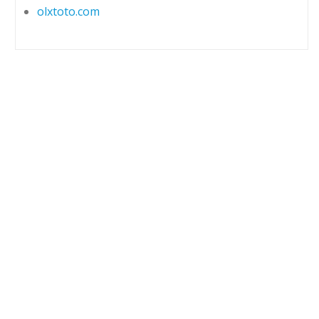
olxtoto.com