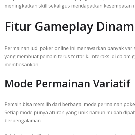
meningkatkan skill sekaligus mendapatkan kesempatan 
Fitur Gameplay Dinami
Permainan judi poker online ini menawarkan banyak var
yang membuat pemain terus tertarik. Interaksi di dalam 
membosankan.
Mode Permainan Variatif
Pemain bisa memilih dari berbagai mode permainan poker
Setiap mode punya aturan yang unik namun mudah dipa
berpengalaman.