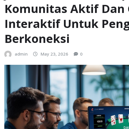
Komunitas Aktif Dan
Interaktif Untuk Pen
Berkoneksi
admin
May 23, 2026
0