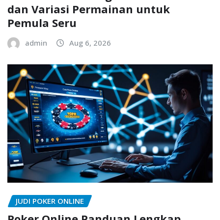
dan Variasi Permainan untuk
Pemula Seru
admin
Aug 6, 2026
JUDI POKER ONLINE
Poker Online Panduan Lengkap