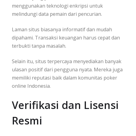
menggunakan teknologi enkripsi untuk
melindungi data pemain dari pencurian.
Laman situs biasanya informatif dan mudah
dipahami. Transaksi keuangan harus cepat dan
terbukti tanpa masalah.
Selain itu, situs terpercaya menyediakan banyak
ulasan positif dari pengguna nyata. Mereka juga
memiliki reputasi baik dalam komunitas poker
online Indonesia.
Verifikasi dan Lisensi
Resmi