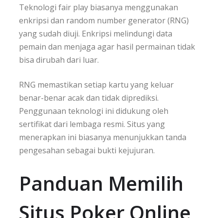
Teknologi fair play biasanya menggunakan
enkripsi dan random number generator (RNG)
yang sudah diuji. Enkripsi melindungi data
pemain dan menjaga agar hasil permainan tidak
bisa dirubah dari luar.
RNG memastikan setiap kartu yang keluar
benar-benar acak dan tidak diprediksi.
Penggunaan teknologi ini didukung oleh
sertifikat dari lembaga resmi. Situs yang
menerapkan ini biasanya menunjukkan tanda
pengesahan sebagai bukti kejujuran.
Panduan Memilih
Situs Poker Online