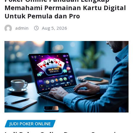
Memahami Permainan Kartu Digital
Untuk Pemula dan Pro
admin
Aug 5, 2026
JUDI POKER ONLINE