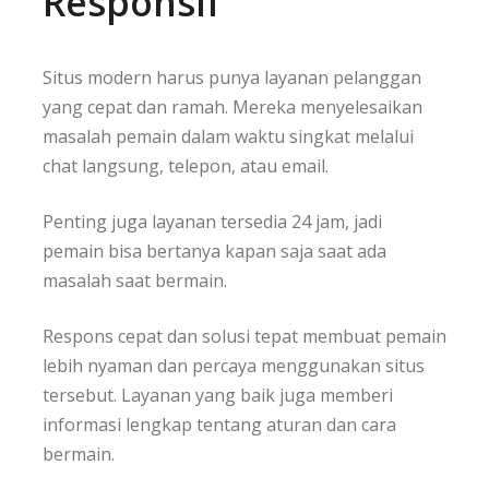
Responsif
Situs modern harus punya layanan pelanggan
yang cepat dan ramah. Mereka menyelesaikan
masalah pemain dalam waktu singkat melalui
chat langsung, telepon, atau email.
Penting juga layanan tersedia 24 jam, jadi
pemain bisa bertanya kapan saja saat ada
masalah saat bermain.
Respons cepat dan solusi tepat membuat pemain
lebih nyaman dan percaya menggunakan situs
tersebut. Layanan yang baik juga memberi
informasi lengkap tentang aturan dan cara
bermain.