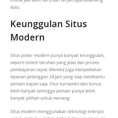
online jadi lebih seru dan terpercaya dibanding
dulu.
Keunggulan Situs
Modern
Situs poker modern punya banyak keunggulan,
seperti sistem taruhan yang jelas dan proses
pembayaran cepat. Mereka juga menyediakan
layanan pelanggan 24 jam yang siap membantu
pemain kapan saja. Fitur turnamen dan bonus
lebih banyak sehingga pemain punya lebih
banyak pilihan untuk menang.
Situs modern menggunakan teknologi enkripsi