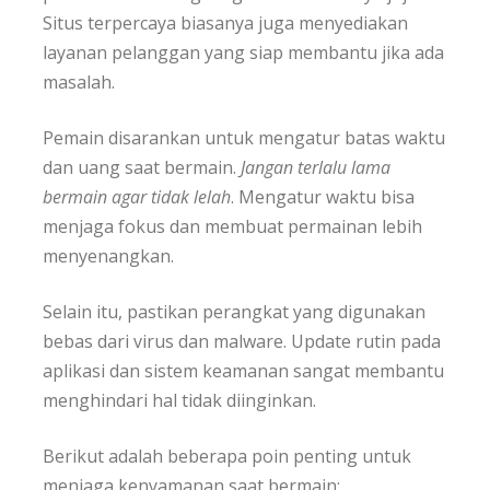
Situs terpercaya biasanya juga menyediakan
layanan pelanggan yang siap membantu jika ada
masalah.
Pemain disarankan untuk mengatur batas waktu
dan uang saat bermain.
Jangan terlalu lama
bermain agar tidak lelah
. Mengatur waktu bisa
menjaga fokus dan membuat permainan lebih
menyenangkan.
Selain itu, pastikan perangkat yang digunakan
bebas dari virus dan malware. Update rutin pada
aplikasi dan sistem keamanan sangat membantu
menghindari hal tidak diinginkan.
Berikut adalah beberapa poin penting untuk
menjaga kenyamanan saat bermain: