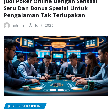
Judi Poker Online Dengan Sensasi
Seru Dan Bonus Spesial Untuk
Pengalaman Tak Terlupakan
admin
Jul 7, 2026
JUDI POKER ONLINE