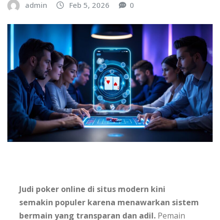
admin
Feb 5, 2026
0
Judi poker online di situs modern kini
semakin populer karena menawarkan sistem
bermain yang transparan dan adil.
Pemain