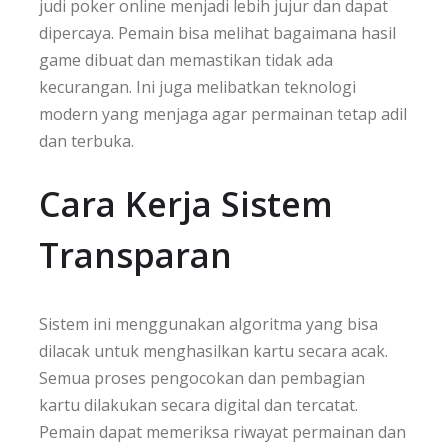
judi poker online menjadi lebih jujur dan dapat
dipercaya. Pemain bisa melihat bagaimana hasil
game dibuat dan memastikan tidak ada
kecurangan. Ini juga melibatkan teknologi
modern yang menjaga agar permainan tetap adil
dan terbuka.
Cara Kerja Sistem
Transparan
Sistem ini menggunakan algoritma yang bisa
dilacak untuk menghasilkan kartu secara acak.
Semua proses pengocokan dan pembagian
kartu dilakukan secara digital dan tercatat.
Pemain dapat memeriksa riwayat permainan dan