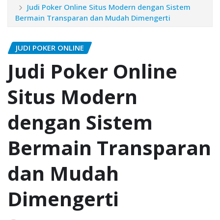
Judi Poker Online Situs Modern dengan Sistem
Bermain Transparan dan Mudah Dimengerti
JUDI POKER ONLINE
Judi Poker Online
Situs Modern
dengan Sistem
Bermain Transparan
dan Mudah
Dimengerti