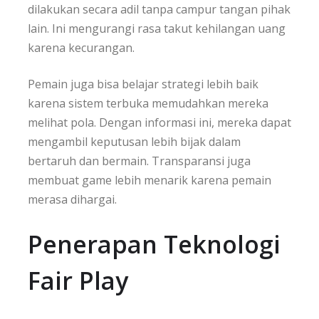
dilakukan secara adil tanpa campur tangan pihak
lain. Ini mengurangi rasa takut kehilangan uang
karena kecurangan.
Pemain juga bisa belajar strategi lebih baik
karena sistem terbuka memudahkan mereka
melihat pola. Dengan informasi ini, mereka dapat
mengambil keputusan lebih bijak dalam
bertaruh dan bermain. Transparansi juga
membuat game lebih menarik karena pemain
merasa dihargai.
Penerapan Teknologi
Fair Play