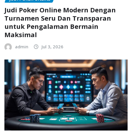
Judi Poker Online Modern Dengan
Turnamen Seru Dan Transparan
untuk Pengalaman Bermain
Maksimal
admin
Jul 3, 2026