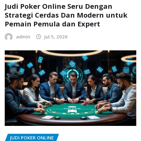
Judi Poker Online Seru Dengan
Strategi Cerdas Dan Modern untuk
Pemain Pemula dan Expert
admin
Jul 5, 2026
JUDI POKER ONLINE