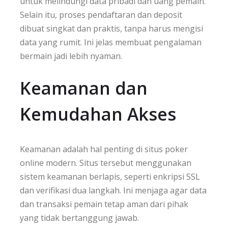
untuk melindungi data pribadi dan uang pemain.
Selain itu, proses pendaftaran dan deposit
dibuat singkat dan praktis, tanpa harus mengisi
data yang rumit. Ini jelas membuat pengalaman
bermain jadi lebih nyaman.
Keamanan dan
Kemudahan Akses
Keamanan adalah hal penting di situs poker
online modern. Situs tersebut menggunakan
sistem keamanan berlapis, seperti enkripsi SSL
dan verifikasi dua langkah. Ini menjaga agar data
dan transaksi pemain tetap aman dari pihak
yang tidak bertanggung jawab.