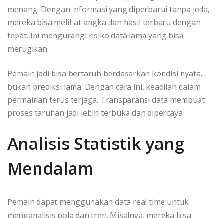
menang. Dengan informasi yang diperbarui tanpa jeda,
mereka bisa melihat angka dan hasil terbaru dengan
tepat. Ini mengurangi risiko data lama yang bisa
merugikan.
Pemain jadi bisa bertaruh berdasarkan kondisi nyata,
bukan prediksi lama. Dengan cara ini, keadilan dalam
permainan terus terjaga. Transparansi data membuat
proses taruhan jadi lebih terbuka dan dipercaya.
Analisis Statistik yang
Mendalam
Pemain dapat menggunakan data real time untuk
menganalisis pola dan tren. Misalnya, mereka bisa