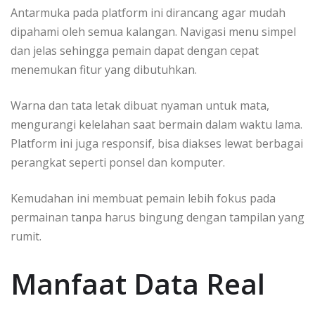
Antarmuka pada platform ini dirancang agar mudah
dipahami oleh semua kalangan. Navigasi menu simpel
dan jelas sehingga pemain dapat dengan cepat
menemukan fitur yang dibutuhkan.
Warna dan tata letak dibuat nyaman untuk mata,
mengurangi kelelahan saat bermain dalam waktu lama.
Platform ini juga responsif, bisa diakses lewat berbagai
perangkat seperti ponsel dan komputer.
Kemudahan ini membuat pemain lebih fokus pada
permainan tanpa harus bingung dengan tampilan yang
rumit.
Manfaat Data Real