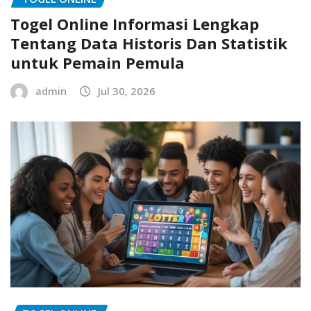
Togel Online Informasi Lengkap
Tentang Data Historis Dan Statistik
untuk Pemain Pemula
admin
Jul 30, 2026