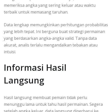
memeriksa angka yang sering keluar atau waktu
terbaik untuk memasang taruhan.
Data lengkap memungkinkan perhitungan probabilitas
yang lebih tepat. Ini berguna buat strategi permainan
yang berdasarkan angka-angka valid. Tanpa data
akurat, analis terlalu mengandalkan tebakan atau
intuisi.
Informasi Hasil
Langsung
Hasil langsung membuat pemain tidak perlu
menunggu lama untuk tahu hasil permainan. Segera
setelah angka keluar, data langsung diperbarui ke