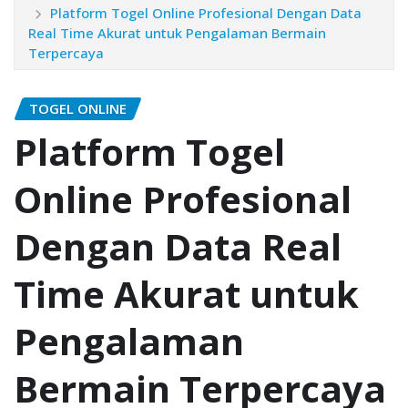
Platform Togel Online Profesional Dengan Data
Real Time Akurat untuk Pengalaman Bermain
Terpercaya
TOGEL ONLINE
Platform Togel
Online Profesional
Dengan Data Real
Time Akurat untuk
Pengalaman
Bermain Terpercaya