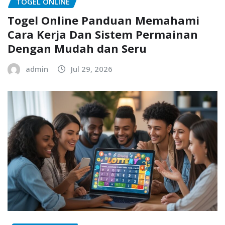
TOGEL ONLINE
Togel Online Panduan Memahami
Cara Kerja Dan Sistem Permainan
Dengan Mudah dan Seru
admin
Jul 29, 2026