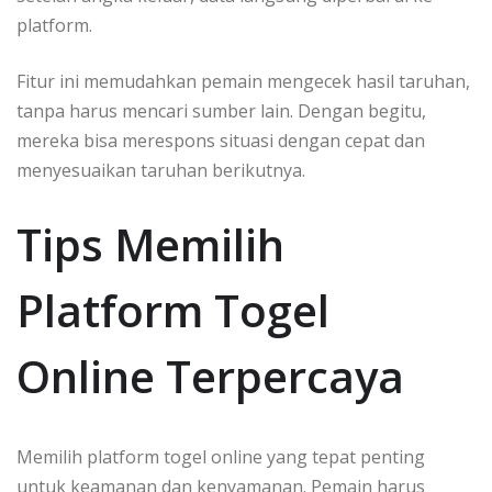
platform.
Fitur ini memudahkan pemain mengecek hasil taruhan,
tanpa harus mencari sumber lain. Dengan begitu,
mereka bisa merespons situasi dengan cepat dan
menyesuaikan taruhan berikutnya.
Tips Memilih
Platform Togel
Online Terpercaya
Memilih platform togel online yang tepat penting
untuk keamanan dan kenyamanan. Pemain harus