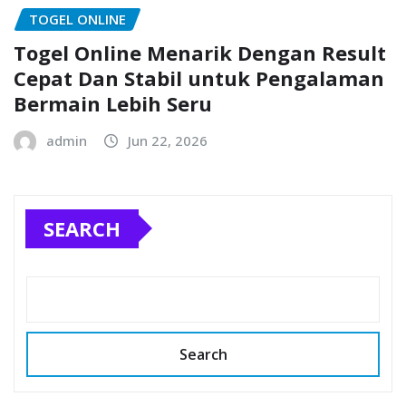
TOGEL ONLINE
Togel Online Menarik Dengan Result
Cepat Dan Stabil untuk Pengalaman
Bermain Lebih Seru
admin
Jun 22, 2026
SEARCH
Search