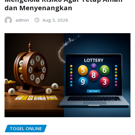
dan Menyenangkan
admin
Aug 3, 2026
TOGEL ONLINE