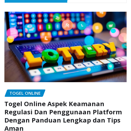
TOGEL ONLINE
Togel Online Aspek Keamanan
Regulasi Dan Penggunaan Platform
Dengan Panduan Lengkap dan Tips
Aman