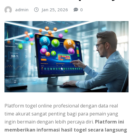
admin
Jan 25, 2026
0
Platform togel online profesional dengan data real
time akurat sangat penting bagi para pemain yang
ingin bermain dengan lebih percaya diri.
Platform ini
memberikan informasi hasil togel secara langsung