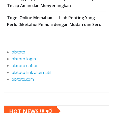
Tetap Aman dan Menyenangkan
Togel Online Memahami Istilah Penting Yang
Perlu Diketahui Pemula dengan Mudah dan Seru
olxtoto
olxtoto login
olxtoto daftar
olxtoto link alternatif
olxtoto.com
HOT NEWS !!!