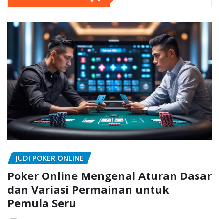
JUDI POKER ONLINE
Poker Online Mengenal Aturan Dasar
dan Variasi Permainan untuk
Pemula Seru