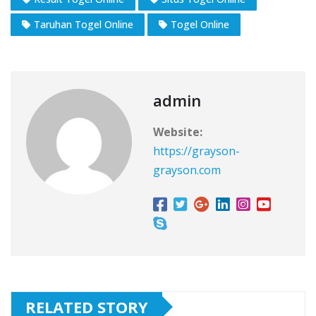
Taruhan Togel Online
Togel Online
admin
Website:
https://grayson-
grayson.com
RELATED STORY