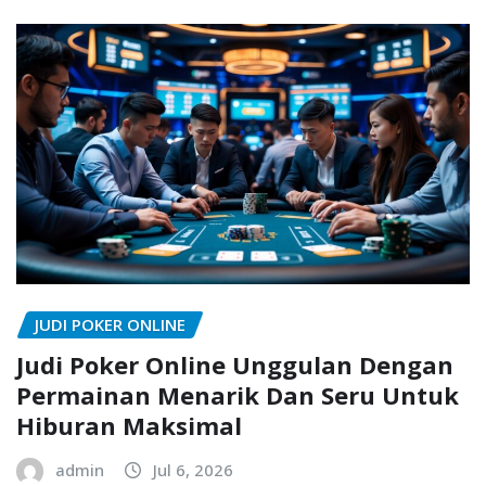
JUDI POKER ONLINE
Judi Poker Online Unggulan Dengan
Permainan Menarik Dan Seru Untuk
Hiburan Maksimal
admin
Jul 6, 2026