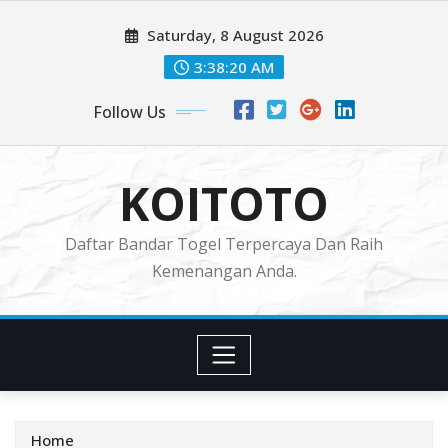
Skip
Saturday, 8 August 2026
to
content
3:38:22 AM
Follow Us
KOITOTO
Daftar Bandar Togel Terpercaya Dan Raih
Kemenangan Anda.
Home