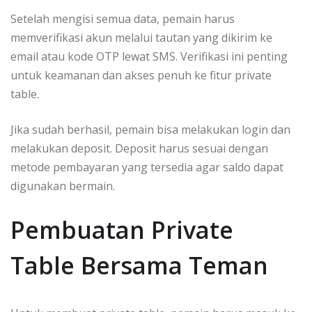
Setelah mengisi semua data, pemain harus
memverifikasi akun melalui tautan yang dikirim ke
email atau kode OTP lewat SMS. Verifikasi ini penting
untuk keamanan dan akses penuh ke fitur private
table.
Jika sudah berhasil, pemain bisa melakukan login dan
melakukan deposit. Deposit harus sesuai dengan
metode pembayaran yang tersedia agar saldo dapat
digunakan bermain.
Pembuatan Private
Table Bersama Teman