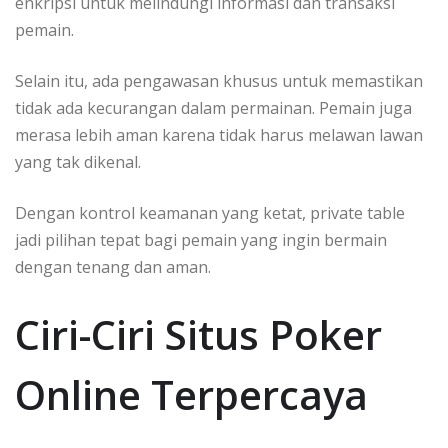
enkripsi untuk melindungi informasi dan transaksi
pemain.
Selain itu, ada pengawasan khusus untuk memastikan
tidak ada kecurangan dalam permainan. Pemain juga
merasa lebih aman karena tidak harus melawan lawan
yang tak dikenal.
Dengan kontrol keamanan yang ketat, private table
jadi pilihan tepat bagi pemain yang ingin bermain
dengan tenang dan aman.
Ciri-Ciri Situs Poker
Online Terpercaya