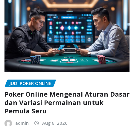
JUDI POKER ONLINE
Poker Online Mengenal Aturan Dasar
dan Variasi Permainan untuk
Pemula Seru
admin
Aug 6, 2026