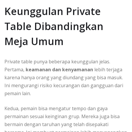
Keunggulan Private
Table Dibandingkan
Meja Umum
Private table punya beberapa keunggulan jelas.
Pertama,
keamanan dan kenyamanan
lebih terjaga
karena hanya orang yang diundang yang bisa masuk.
Ini mengurangi risiko kecurangan dan gangguan dari
pemain lain.
Kedua, pemain bisa mengatur tempo dan gaya
permainan sesuai keinginan grup. Mereka juga bisa
bermain dengan taruhan yang telah disepakati