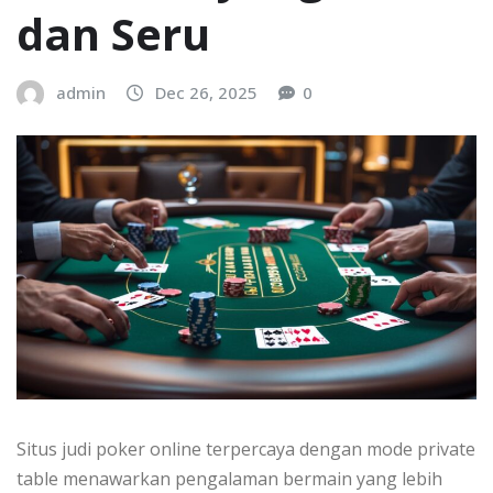
dan Seru
admin
Dec 26, 2025
0
Situs judi poker online terpercaya dengan mode private
table menawarkan pengalaman bermain yang lebih