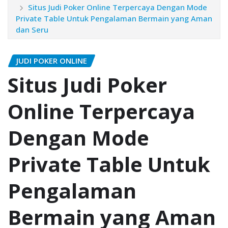
Situs Judi Poker Online Terpercaya Dengan Mode
Private Table Untuk Pengalaman Bermain yang Aman
dan Seru
JUDI POKER ONLINE
Situs Judi Poker
Online Terpercaya
Dengan Mode
Private Table Untuk
Pengalaman
Bermain yang Aman