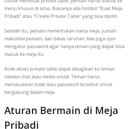
Untuk membuat private table, pemain harus masuk ke
menu khusus di situs. Biasanya ada tombol “Buat Meja
Pribadi” atau “Create Private Table” yang bisa dipilih.
Setelah itu, pemain menentukan nama meja, jumlah
maksimal pemain, dan batas taruhan. Ada juga opsi
mengatur password agar hanya teman yang diajak bisa
masuk ke meja itu.
Kode akses private table dapat dibagikan ke teman
melalui chat atau media sosial. Teman harus
memasukkan kode atau password tersebut untuk
bergabung dalam meja.
Aturan Bermain di Meja
Pribadi