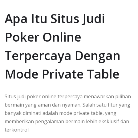
Apa Itu Situs Judi
Poker Online
Terpercaya Dengan
Mode Private Table
Situs judi poker online terpercaya menawarkan pilihan
bermain yang aman dan nyaman. Salah satu fitur yang
banyak diminati adalah mode private table, yang
memberikan pengalaman bermain lebih eksklusif dan
terkontrol.