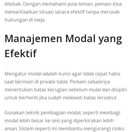
ditebak. Dengan memahami pola teman, pemain bisa
memanfaatkan situasi secara efektif tanpa merusak
hubungan di meja.
Manajemen Modal yang
Efektif
Mengatur modal adalah kunci agar tidak cepat habis
saat bermain di private table. Pemain sebaiknya
menentukan batas kerugian sebelum mulai dan disiplin
untuk berhenti jika sudah melewati batas tersebut.
Gunakan teknik pembagian modal, seperti membagi
modal lebih besar ke sesi yang diperkirakan lebih
aman. Sistem seperti ini membantu mengurangi risiko