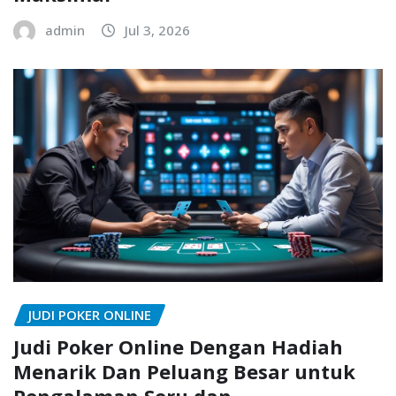
admin
Jul 3, 2026
JUDI POKER ONLINE
Judi Poker Online Dengan Hadiah
Menarik Dan Peluang Besar untuk