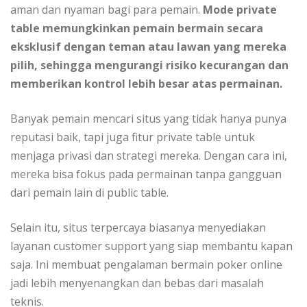
aman dan nyaman bagi para pemain.
Mode private
table memungkinkan pemain bermain secara
eksklusif dengan teman atau lawan yang mereka
pilih, sehingga mengurangi risiko kecurangan dan
memberikan kontrol lebih besar atas permainan.
Banyak pemain mencari situs yang tidak hanya punya
reputasi baik, tapi juga fitur private table untuk
menjaga privasi dan strategi mereka. Dengan cara ini,
mereka bisa fokus pada permainan tanpa gangguan
dari pemain lain di public table.
Selain itu, situs terpercaya biasanya menyediakan
layanan customer support yang siap membantu kapan
saja. Ini membuat pengalaman bermain poker online
jadi lebih menyenangkan dan bebas dari masalah
teknis.