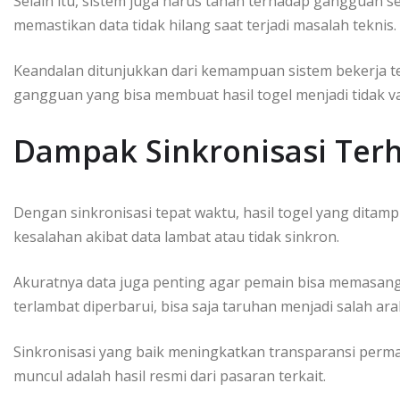
Selain itu, sistem juga harus tahan terhadap gangguan s
memastikan data tidak hilang saat terjadi masalah teknis.
Keandalan ditunjukkan dari kemampuan sistem bekerja te
gangguan yang bisa membuat hasil togel menjadi tidak va
Dampak Sinkronisasi Terh
Dengan sinkronisasi tepat waktu, hasil togel yang ditampi
kesalahan akibat data lambat atau tidak sinkron.
Akuratnya data juga penting agar pemain bisa memasang 
terlambat diperbarui, bisa saja taruhan menjadi salah ara
Sinkronisasi yang baik meningkatkan transparansi perm
muncul adalah hasil resmi dari pasaran terkait.