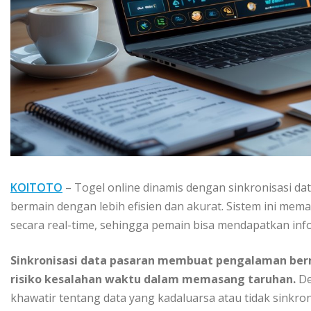
KOITOTO
– Togel online dinamis dengan sinkronisasi dat
bermain dengan lebih efisien dan akurat. Sistem ini mema
secara real-time, sehingga pemain bisa mendapatkan in
Sinkronisasi data pasaran membuat pengalaman berm
risiko kesalahan waktu dalam memasang taruhan.
De
khawatir tentang data yang kadaluarsa atau tidak sinkron