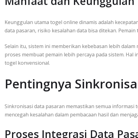
Manfaat dan Keunggulan 
Keunggulan utama togel online dinamis adalah kecepata
data pasaran, risiko kesalahan data bisa ditekan. Pemain
Selain itu, sistem ini memberikan kebebasan lebih dalam
proses membuat pemain lebih percaya pada sistem. Hal i
togel konvensional.
Pentingnya Sinkronisa
Sinkronisasi data pasaran memastikan semua informasi te
mencegah kesalahan dalam pembacaan hasil dan menjag
Proses Integrasi Data Pas