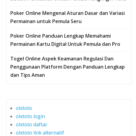
Poker Online Mengenal Aturan Dasar dan Variasi
Permainan untuk Pemula Seru
Poker Online Panduan Lengkap Memahami
Permainan Kartu Digital Untuk Pemula dan Pro
Togel Online Aspek Keamanan Regulasi Dan
Penggunaan Platform Dengan Panduan Lengkap
dan Tips Aman
olxtoto
olxtoto login
olxtoto daftar
olxtoto link alternatif