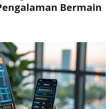
 Pengalaman Bermain