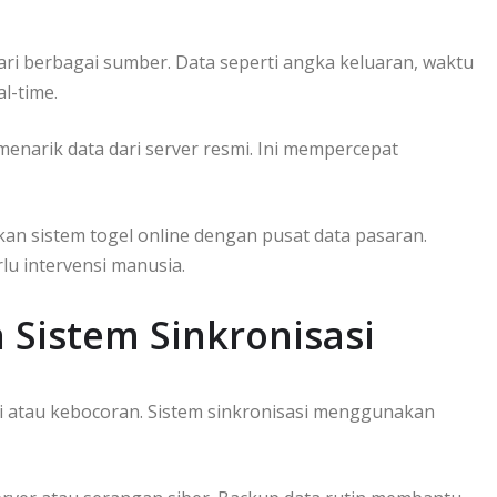
ri berbagai sumber. Data seperti angka keluaran, waktu
l-time.
enarik data dari server resmi. Ini mempercepat
an sistem togel online dengan pusat data pasaran.
lu intervensi manusia.
Sistem Sinkronisasi
i atau kebocoran. Sistem sinkronisasi menggunakan