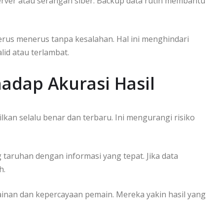
erver atau serangan siber. Backup data rutin membantu
rus menerus tanpa kesalahan. Hal ini menghindari
lid atau terlambat.
adap Akurasi Hasil
lkan selalu benar dan terbaru. Ini mengurangi risiko
taruhan dengan informasi yang tepat. Jika data
h.
ainan dan kepercayaan pemain. Mereka yakin hasil yang