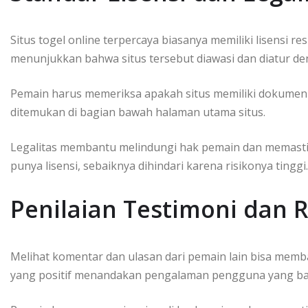
Situs togel online terpercaya biasanya memiliki lisensi res
menunjukkan bahwa situs tersebut diawasi dan diatur de
Pemain harus memeriksa apakah situs memiliki dokumen leg
ditemukan di bagian bawah halaman utama situs.
Legalitas membantu melindungi hak pemain dan memastika
punya lisensi, sebaiknya dihindari karena risikonya tinggi.
Penilaian Testimoni dan
Melihat komentar dan ulasan dari pemain lain bisa memba
yang positif menandakan pengalaman pengguna yang bai