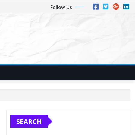
Follow Us
SEARCH