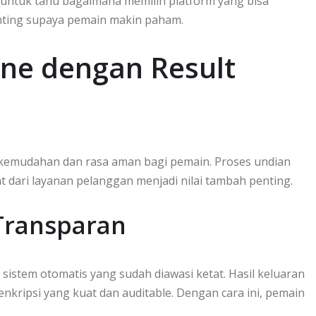
n untuk tahu bagaimana memilih platform yang bisa
enting supaya pemain makin paham.
ine dengan Result
n kemudahan dan rasa aman bagi pemain. Proses undian
t dari layanan pelanggan menjadi nilai tambah penting.
Transparan
istem otomatis yang sudah diawasi ketat. Hasil keluaran
kripsi yang kuat dan auditable. Dengan cara ini, pemain