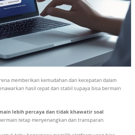
karena memberikan kemudahan dan kecepatan dalam
nawarkan hasil cepat dan stabil supaya bisa bermain
main lebih percaya dan tidak khawatir soal
 bermain tetap menyenangkan dan transparan.