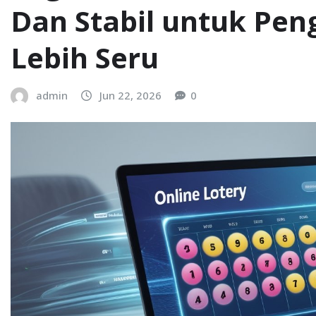
Dan Stabil untuk Pe
Lebih Seru
admin
Jun 22, 2026
0