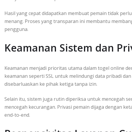
Hasil yang cepat didapatkan membuat pemain tidak per
menang. Proses yang transparan ini membantu membang
pengguna.
Keamanan Sistem dan Pri
Keamanan menjadi prioritas utama dalam togel online den
keamanan seperti SSL untuk melindungi data pribadi dan t
disebarluaskan ke pihak ketiga tanpa izin.
Selain itu, sistem juga rutin diperiksa untuk mencegah 
mencegah kecurangan. Privasi pemain dijaga dengan ketat
end-to-end.