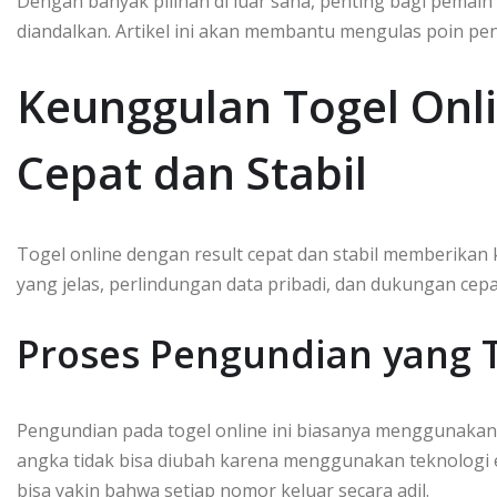
Dengan banyak pilihan di luar sana, penting bagi pemai
diandalkan. Artikel ini akan membantu mengulas poin p
Keunggulan Togel Onl
Cepat dan Stabil
Togel online dengan result cepat dan stabil memberika
yang jelas, perlindungan data pribadi, dan dukungan cepa
Proses Pengundian yang 
Pengundian pada togel online ini biasanya menggunakan s
angka tidak bisa diubah karena menggunakan teknologi en
bisa yakin bahwa setiap nomor keluar secara adil.