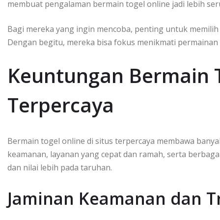
membuat pengalaman bermain togel online jadi lebih se
Bagi mereka yang ingin mencoba, penting untuk memilih 
Dengan begitu, mereka bisa fokus menikmati permainan t
Keuntungan Bermain To
Terpercaya
Bermain togel online di situs terpercaya membawa ban
keamanan, layanan yang cepat dan ramah, serta berb
dan nilai lebih pada taruhan.
Jaminan Keamanan dan T