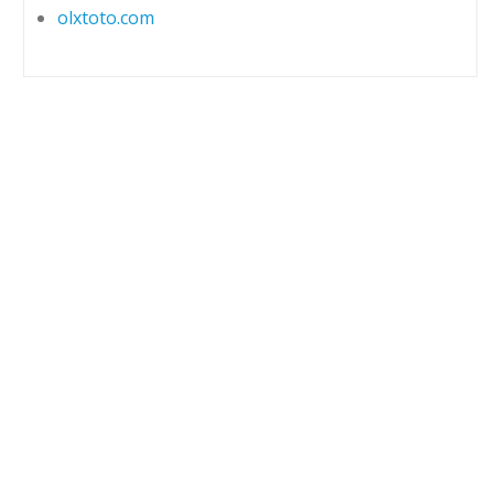
olxtoto.com