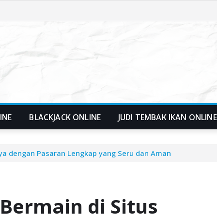
INE
BLACKJACK ONLINE
JUDI TEMBAK IKAN ONLINE
caya dengan Pasaran Lengkap yang Seru dan Aman
 Bermain di Situs