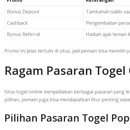
Promo
Keterangan
Bonus Deposit
Tambahan saldo saat
Cashback
Pengembalian perse
Bonus Referral
Hadiah ajak teman i
Promo ini jelas tertulis di situs, jadi pemain bisa memi
Ragam Pasaran Togel 
Situs togel online menyediakan berbagai pasaran yang l
pilihan, pemain juga bisa mendapatkan fitur penting seper
Pilihan Pasaran Togel Po