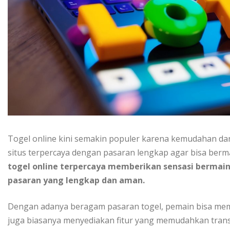
Togel online kini semakin populer karena kemudahan d
situs terpercaya dengan pasaran lengkap agar bisa ber
togel online terpercaya memberikan sensasi bermai
pasaran yang lengkap dan aman.
Dengan adanya beragam pasaran togel, pemain bisa memili
juga biasanya menyediakan fitur yang memudahkan transa