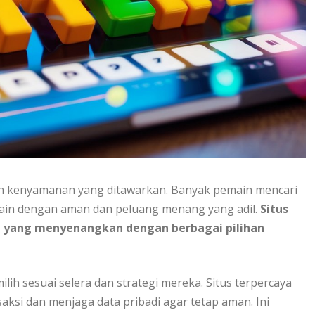
an kenyamanan yang ditawarkan. Banyak pemain mencari
main dengan aman dan peluang menang yang adil.
Situs
n yang menyenangkan dengan berbagai pilihan
h sesuai selera dan strategi mereka. Situs terpercaya
ksi dan menjaga data pribadi agar tetap aman. Ini