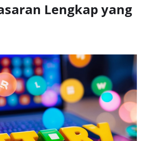
asaran Lengkap yang