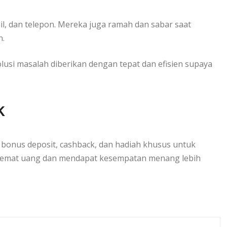
il, dan telepon. Mereka juga ramah dan sabar saat
n.
lusi masalah diberikan dengan tepat dan efisien supaya
k
 bonus deposit, cashback, dan hadiah khusus untuk
hemat uang dan mendapat kesempatan menang lebih