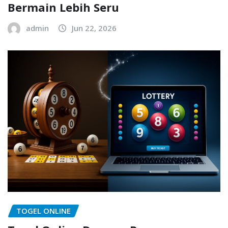
Bermain Lebih Seru
admin
Jun 22, 2026
TOGEL ONLINE