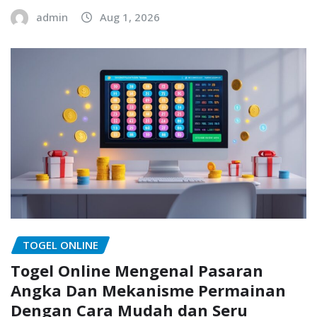
admin
Aug 1, 2026
TOGEL ONLINE
Togel Online Mengenal Pasaran
Angka Dan Mekanisme Permainan
Dengan Cara Mudah dan Seru