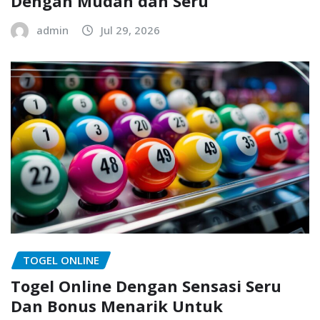
Dengan Mudah dan Seru
admin
Jul 29, 2026
TOGEL ONLINE
Togel Online Dengan Sensasi Seru
Dan Bonus Menarik Untuk