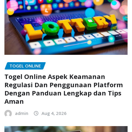
TOGEL ONLINE
Togel Online Aspek Keamanan
Regulasi Dan Penggunaan Platform
Dengan Panduan Lengkap dan Tips
Aman
admin
Aug 4, 2026