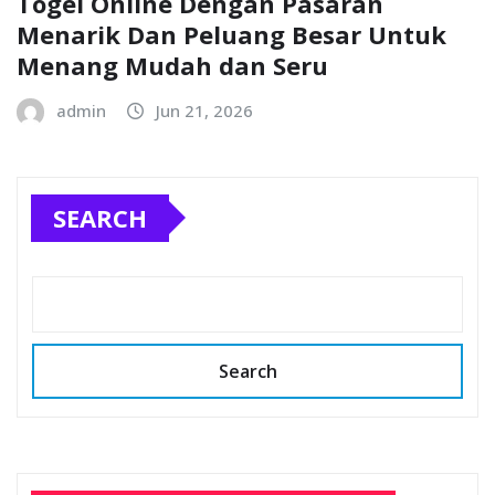
Togel Online Dengan Pasaran
Menarik Dan Peluang Besar Untuk
Menang Mudah dan Seru
admin
Jun 21, 2026
SEARCH
Search