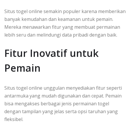
Situs togel online semakin populer karena memberikan
banyak kemudahan dan keamanan untuk pemain.
Mereka menawarkan fitur yang membuat permainan
lebih seru dan melindungi data pribadi dengan baik.
Fitur Inovatif untuk
Pemain
Situs togel online unggulan menyediakan fitur seperti
antarmuka yang mudah digunakan dan cepat. Pemain
bisa mengakses berbagai jenis permainan togel
dengan tampilan yang jelas serta opsi taruhan yang
fleksibel.