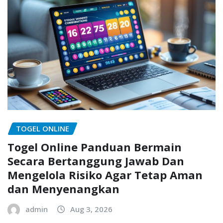
TOGEL ONLINE
Togel Online Panduan Bermain
Secara Bertanggung Jawab Dan
Mengelola Risiko Agar Tetap Aman
dan Menyenangkan
admin
Aug 3, 2026