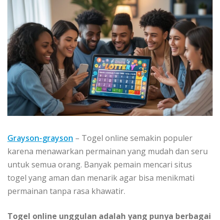
Grayson-grayson
– Togel online semakin populer
karena menawarkan permainan yang mudah dan seru
untuk semua orang. Banyak pemain mencari situs
togel yang aman dan menarik agar bisa menikmati
permainan tanpa rasa khawatir.
Togel online unggulan adalah yang punya berbagai