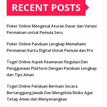
RECENT POSTS
Poker Online Mengenal Aturan Dasar dan Variasi
Permainan untuk Pemula Seru
Poker Online Panduan Lengkap Memahami
Permainan Kartu Digital Untuk Pemula dan Pro
Togel Online Aspek Keamanan Regulasi Dan
Penggunaan Platform Dengan Panduan Lengkap
dan Tips Aman
Togel Online Panduan Bermain Secara
Bertanggung Jawab Dan Mengelola Risiko Agar
Tetap Aman dan Menyenangkan