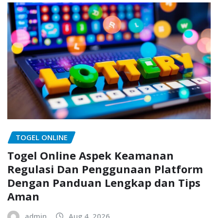
TOGEL ONLINE
Togel Online Aspek Keamanan
Regulasi Dan Penggunaan Platform
Dengan Panduan Lengkap dan Tips
Aman
admin
Aug 4, 2026