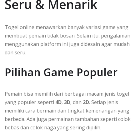
Seru & Menarik
Togel online menawarkan banyak variasi game yang
membuat pemain tidak bosan. Selain itu, pengalaman
menggunakan platform ini juga didesain agar mudah
dan seru.
Pilihan Game Populer
Pemain bisa memilih dari berbagai macam jenis togel
yang populer seperti
4D
,
3D
, dan
2D
. Setiap jenis
memiliki cara bermain dan tingkat kemenangan yang
berbeda. Ada juga permainan tambahan seperti colok
bebas dan colok naga yang sering dipilih.