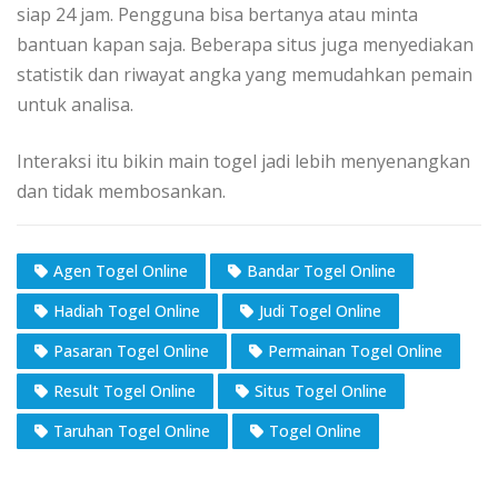
siap 24 jam. Pengguna bisa bertanya atau minta
bantuan kapan saja. Beberapa situs juga menyediakan
statistik dan riwayat angka yang memudahkan pemain
untuk analisa.
Interaksi itu bikin main togel jadi lebih menyenangkan
dan tidak membosankan.
Agen Togel Online
Bandar Togel Online
Hadiah Togel Online
Judi Togel Online
Pasaran Togel Online
Permainan Togel Online
Result Togel Online
Situs Togel Online
Taruhan Togel Online
Togel Online